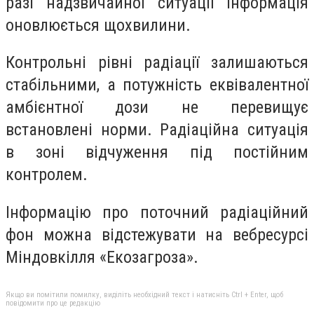
разі надзвичайної ситуації інформація
оновлюється щохвилини.
Контрольні рівні радіації залишаються
стабільними, а потужність еквівалентної
амбієнтної дози не перевищує
встановлені норми. Радіаційна ситуація
в зоні відчуження під постійним
контролем.
Інформацію про поточний радіаційний
фон можна відстежувати на вебресурсі
Міндовкілля «Екозагроза».
Якщо ви помітили помилку, виділіть необхідний текст і натисніть Ctrl + Enter, щоб
повідомити про це редакцію