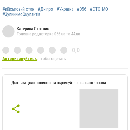
#військовий стан
#Дніпро
#Україна
#056
#СТОЇМО
#ЗупинимоОкупантів
Катерина Охотник
Головна редакторка 056.ua та 44.ua
0,0
Авторизируйтесь
, чтобы оценить
Діліться цією новиною та підписуйтесь на наші канали