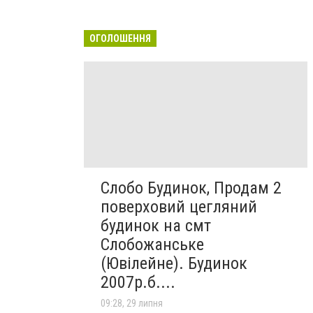
ОГОЛОШЕННЯ
Слобо Будинок, Продам 2
поверховий цегляний
будинок на смт
Слобожанське
(Ювілейне). Будинок
2007р.б....
09:28, 29 липня