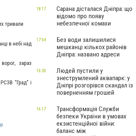
Сарана дісталася Дніпра: що
18:17
відомо про появу
небезпечної комахи
них тривали
Без води залишилися
17:54
анці в небі над
мешканці кількох районів
Дніпра: названо адреси
ворог, зараз
Людей пустили у
16:30
знеструмлений аквапарк: у
РСЗВ "Град" і
Дніпрі розгорівся скандал із
поверненням грошей
Трансформація Служби
16:17
безпеки України в умовах
екзистенційної війни:
пр
баланс між