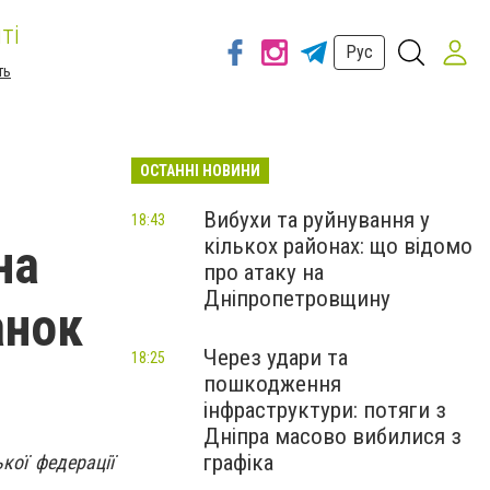
ті
Рус
ть
ОСТАННІ НОВИНИ
Вибухи та руйнування у
18:43
кількох районах: що відомо
на
про атаку на
Дніпропетровщину
анок
Через удари та
18:25
пошкодження
інфраструктури: потяги з
Дніпра масово вибилися з
графіка
кої федерації