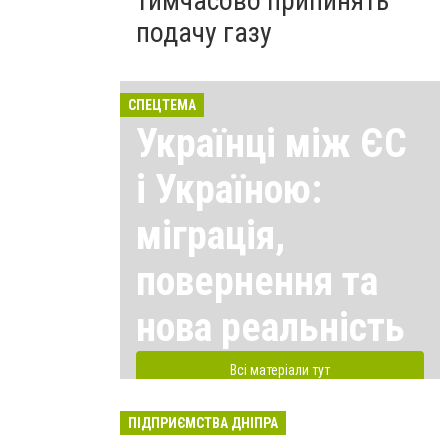
тимчасово припинять
подачу газу
СПЕЦТЕМА
Українці між ЄС
і Україною:
міграція,
повернення та
нова реальність
Всі матеріали тут
ПІДПРИЄМСТВА ДНІПРА