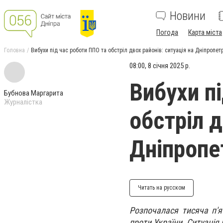
Новини
Погода
Карта міста
Головна
Вибухи під час роботи ППО та обстріл двох районів: ситуація на Дніпропе
08:00, 8 січня 2025 р.
Вибухи п
Бубнова Маргарита
Журналістка
обстріл д
Дніпропе
Читать на русском
Розпочалася тисяча п'я
проти України. Ситуація