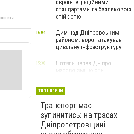
євроінтеграційними
стандартами та безпековою
стійкістю
 оцінити
Дим над Дніпровським
16:04
районом: ворог атакував
цивільну інфраструктуру
Потяги через Дніпро
15:30
масово змінюють
маршрути: що сталося
ТОП НОВИНИ
Транспорт має
зупинитись: на трасах
Дніпропетровщині