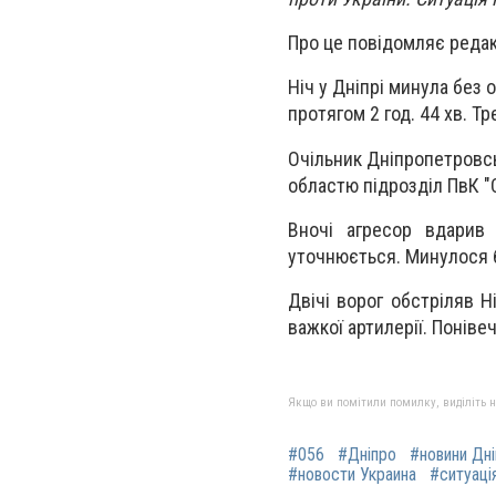
Про це повідомляє редак
Ніч у Дніпрі минула без 
протягом 2 год. 44 хв. Т
Очільник Дніпропетровськ
областю підрозділ ПвК "
В
ночі агресор вдарив 
уточнюється. Минулося 
Двічі ворог обстріляв Н
важкої артилерії. Поніве
Якщо ви помітили помилку, виділіть нео
#056
#Дніпро
#новини Дн
#новости Украина
#ситуація