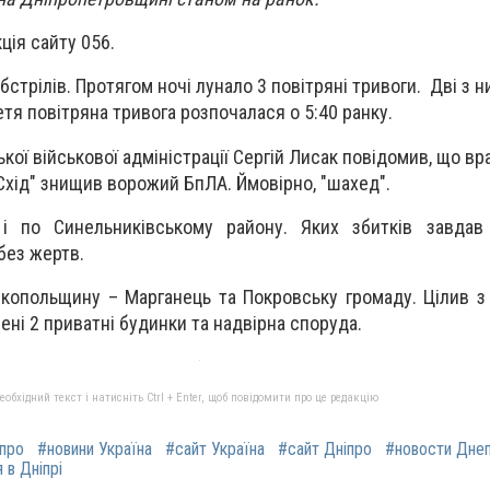
ція сайту 056.
обстрілів. Протягом ночі лунало 3 повітряні тривоги. Дві з 
ретя повітряна тривога розпочалася о 5:40 ранку.
ої військової адміністрації Сергій Лисак повідомив, що в
р
Схід" знищив ворожий БпЛА. Ймовірно, "шахед".
і по Синельниківському району. Яких збитків завдав 
без жертв.
ікопольщину – Марганець та Покровську громаду. Цілив з 
чені 2 приватні будинки та надвірна споруда.
бхідний текст і натисніть Ctrl + Enter, щоб повідомити про це редакцію
іпро
#новини Україна
#сайт Україна
#сайт Дніпро
#новости Дне
 в Дніпрі