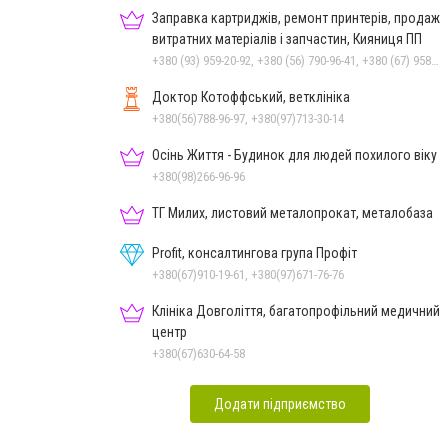
Заправка картриджів, ремонт принтерів, продаж
витратних матеріалів і запчастин, Кияниця ПП
+380 (93) 959-20-92, +380 (56) 790-96-41, +380 (67) 958-57-92, +380 (95) 410-39-23
Доктор Котоффський, ветклініка
+380(56)788-96-97, +380(97)713-30-14
Осінь Життя - Будинок для людей похилого віку
+380(98)266-96-96
ТГ Милих, листовий металопрокат, металобаза
Profit, консалтингова група Профіт
+380(67)910-19-61, +380(97)671-76-76
Клініка Довголіття, багатопрофільний медичний
центр
+380(67)630-64-58
Додати підприємство