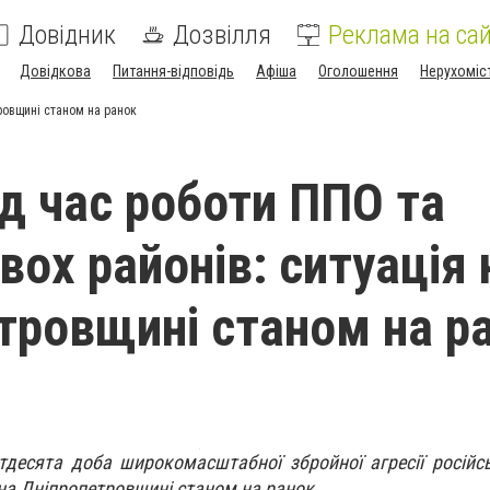
Довідник
Дозвілля
Реклама на сай
Довідкова
Питання-відповідь
Афіша
Оголошення
Нерухоміс
тровщині станом на ранок
ід час роботи ППО та
вох районів: ситуація 
тровщині станом на р
тдесята доба широкомасштабної збройної агресії російсь
 на Дніпропетровщині станом на ранок.