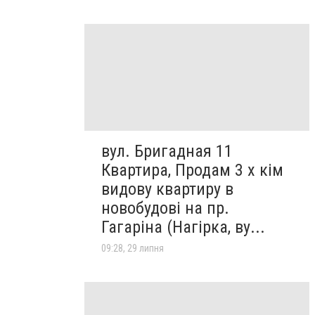
вул. Бригадная 11
Квартира, Продам 3 х кім
видову квартиру в
новобудові на пр.
Гагаріна (Нагірка, ву...
09:28, 29 липня