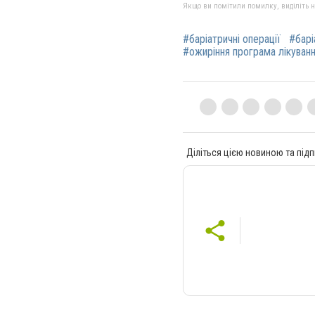
Якщо ви помітили помилку, виділіть нео
#баріатричні операції
#барі
#ожиріння програма лікуван
Діліться цією новиною та підп