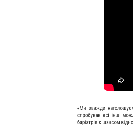
«Ми завжди наголошуєм
спробував всі інші мож
баріатрія є шансом відн