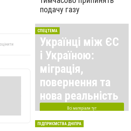
тимчасово припинять
подачу газу
СПЕЦТЕМА
Українці між ЄС
 оцінити
і Україною:
міграція,
повернення та
нова реальність
Всі матеріали тут
ПІДПРИЄМСТВА ДНІПРА