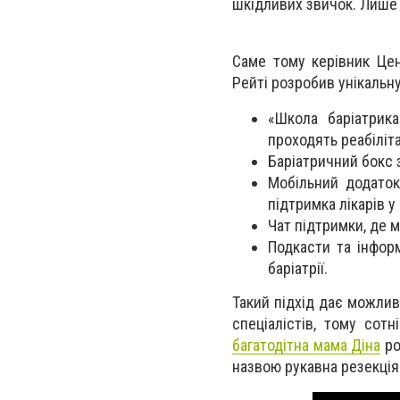
шкідливих звичок. Лише 
Саме тому керівник Цен
Рейті розробив унікальну
«Школа баріатрик
проходять реабіліта
Баріатричний бокс 
Мобільний додаток
підтримка лікарів у
Чат підтримки, де 
Подкасти та інформ
баріатрії.
Такий підхід дає можли
спеціалістів, тому сот
багатодітна мама Діна
ро
назвою рукавна резекція