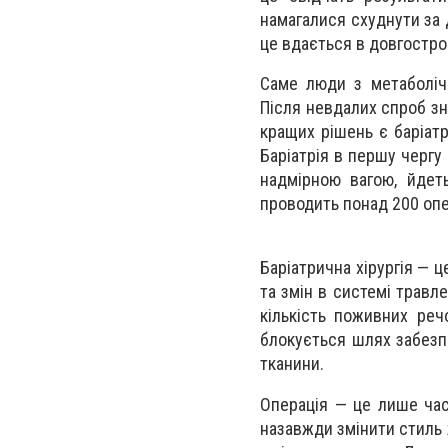
намагалися схуднути за 
це вдається в довгостро
Саме люди з метаболіч
Після невдалих спроб зн
кращих рішень є баріатр
Баріатрія в першу чергу
надмірною вагою, йдет
проводить понад 200 опе
Баріатрична хірургія — 
та змін в системі травл
кількість поживних реч
блокується шлях забезпе
тканини.
Операція — це лише час
назавжди змінити стиль 