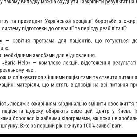
у такому випадку можна схуднути і закріпити результат на 
тру та президент Української асоціації боротьби з ожир
 систему підготовки до операції та періоду реабілітації:
а» — освітня програма для пацієнтів, що готуються до
цію.
з необхідними засобами для відновлення.
 «Baria Help» — комплекс лекцій, відстеження результаті
 реальному часі.
можна спілкуватися з іншими пацієнтами та ставити питання
аційні матеріали, що містять відповіді на всі питання пр
вість людям з ожирінням кардинально змінити своє життя 
ні пацієнтів щороку обирають саме цей Центр у Києві. Т
ками боролася із зайвими кілограмами, аж поки не зробили
 шлунку. Вже за перший рік скинула 100% зайвої ваги.