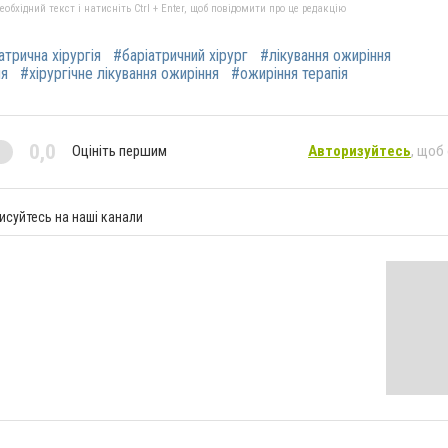
бхідний текст і натисніть Ctrl + Enter, щоб повідомити про це редакцію
атрична хірургія
#баріатричний хірург
#лікування ожиріння
ня
#хірургічне лікування ожиріння
#ожиріння терапія
0,0
Оцініть першим
Авторизуйтесь
, щоб
исуйтесь на наші канали