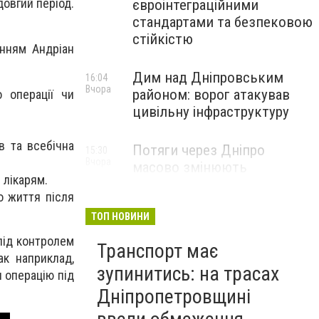
довгий період.
євроінтеграційними
стандартами та безпековою
стійкістю
інням Андріан
Дим над Дніпровським
16:04
Вчора
районом: ворог атакував
 операції чи
цивільну інфраструктуру
в та всебічна
Потяги через Дніпро
15:30
Вчора
масово змінюють
 лікарям.
маршрути: що сталося
о життя після
ТОП НОВИНИ
під контролем
Транспорт має
ак наприклад,
зупинитись: на трасах
 операцію під
Дніпропетровщині