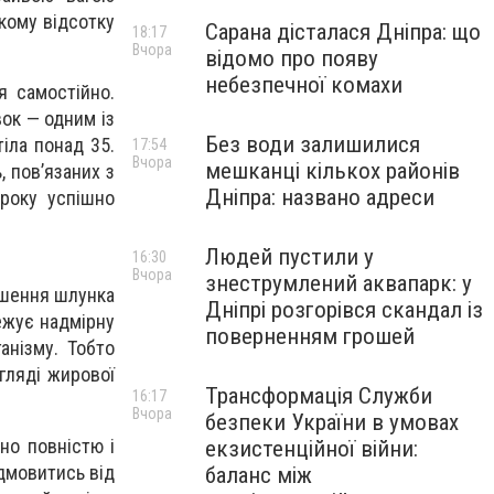
кому відсотку
Сарана дісталася Дніпра: що
18:17
Вчора
відомо про появу
небезпечної комахи
 самостійно.
вок — одним із
Без води залишилися
тіла понад 35.
17:54
Вчора
мешканці кількох районів
 пов’язаних з
Дніпра: названо адреси
року успішно
Людей пустили у
16:30
Вчора
знеструмлений аквапарк: у
ншення шлунка
Дніпрі розгорівся скандал із
ежує надмірну
поверненням грошей
анізму. Тобто
игляді жирової
Трансформація Служби
16:17
Вчора
безпеки України в умовах
но повністю і
екзистенційної війни:
дмовитись від
баланс між