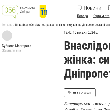
Новини
Погода
Карта міста
Головна
Внаслідок обстрілу постраждала жінка: ситуація на Дніпропетровщині ста
18:40, 16 грудня 2024 р.
Внаслідо
Бубнова Маргарита
Журналістка
жінка: си
Дніпропе
Читать на русском
Завершується тисяча 
України. Ситуація на Дн