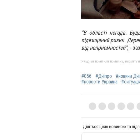
"В області негода. Бу
підвищений ризик. Дерев
від неприємностей",
- за
Якщо ви помітили помилку, виділіть нео
#056
#Дніпро
#новини Дн
#новости Украина
#ситуація
Діліться цією новиною та підп