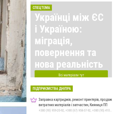
СПЕЦТЕМА
Українці між ЄС
і Україною:
міграція,
повернення та
нова реальність
Всі матеріали тут
ПІДПРИЄМСТВА ДНІПРА
Заправка картриджів, ремонт принтерів, продаж
витратних матеріалів і запчастин, Кияниця ПП
+380 (93) 959-20-92, +380 (67) 958-57-92, +380 (95) 410-39-23, +380 (56) 790-96-41