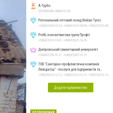
А-Турбо
0973850589, 0680313100
Регіональний оптовий склад Nokian Tyres
+380(67)554-52-24, +380(67)610-99-90, +380(67)575-48-22
Profit, консалтингова група Профіт
+380(67)910-19-61, +380(97)671-76-76
Дніпровський гуманітарний університет
+380(63)705-91-21, +380(67)637-57-15
ТОВ "Санітарно-профілактична компанія
Ліквідатор" - послуги для підприємств та
населення
+380(95)514-12-12, +380(97)514-12-12, +380(73)514-12-12
Додати підприємство
ОГОЛОШЕННЯ