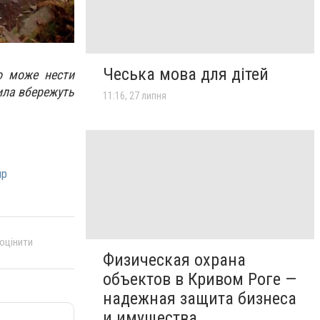
Чеська мова для дітей
що може нести
вила вбережуть
11:16, 27 липня
пр
 оцінити
Физическая охрана
объектов в Кривом Роге —
надежная защита бизнеса
и имущества