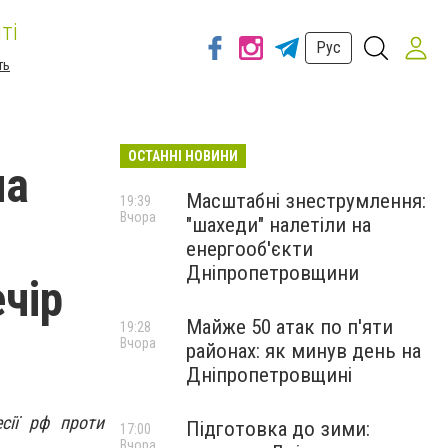
ті
Рус
ть
ОСТАННІ НОВИНИ
ла
Масштабні знеструмлення:
19:39
Вчора
"шахеди" налетіли на
енергооб'єкти
Дніпропетровщини
чір
Майже 50 атак по п'яти
19:28
Вчора
районах: як минув день на
Дніпропетровщині
сії рф проти
Підготовка до зими:
17:00
Вчора