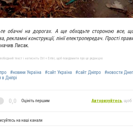
дьте обачні на дорогах. А ще обходьте стороною все, 
а, рекламні конструкції, лінії електропередач. Прості пра
значив Лисак.
бхідний текст і натисніть Ctrl + Enter, щоб повідомити про це редакцію
іпро
#новини Україна
#сайт Україна
#сайт Дніпро
#новости Дне
 в Дніпрі
0,0
Оцініть першим
Авторизуйтесь
, щоб
исуйтесь на наші канали