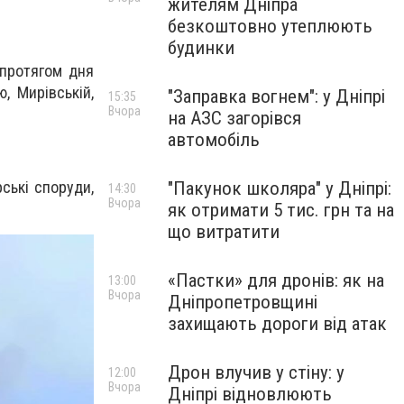
жителям Дніпра
безкоштовно утеплюють
будинки
 п
ротягом дня
, Мирівській,
"Заправка вогнем": у Дніпрі
15:35
Вчора
на АЗС загорівся
автомобіль
ські споруди,
"Пакунок школяра" у Дніпрі:
14:30
Вчора
як отримати 5 тис. грн та на
що витратити
«Пастки» для дронів: як на
13:00
Вчора
Дніпропетровщині
захищають дороги від атак
Дрон влучив у стіну: у
12:00
Вчора
Дніпрі відновлюють