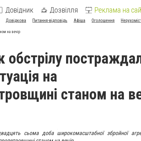
Довідник
Дозвілля
Реклама на сай
Довідкова
Питання-відповідь
Афіша
Оголошення
Нерухоміс
ном на вечір
к обстрілу постражда
туація на
тровщині станом на ве
двадцять сьома доба широкомасштабної збройної агре
іпропетровщині станом на вечір.