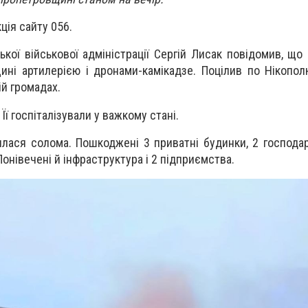
ція сайту 056.
кої військової адміністрації Сергій Лисак повідомив, що
ині артилерією і дронами-камікадзе. Поцілив по Нікополю
ій громадах.
Її госпіталізували у важкому стані.
лася солома. Пошкоджені 3 приватні будинки, 2 господар
Понівечені й інфраструктура і 2 підприємства.