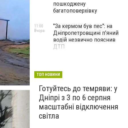
пошкоджену
багатоповерхівку
"За кермом був пес": на
11:00
Вчора
Дніпропетровщині п'яний
водій незвично пояснив
ДТП
ТОП НОВИНИ
Готуйтесь до темряви: у
Дніпрі з 3 по 6 серпня
масштабні відключення
світла