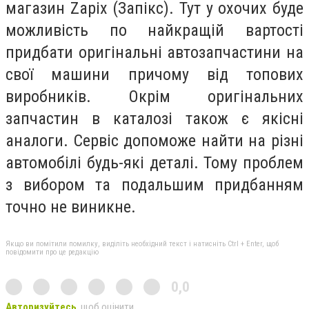
магазин Zapix (Запікс). Тут у охочих буде
можливість по найкращій вартості
придбати оригінальні автозапчастини на
свої машини причому від топових
виробників. Окрім оригінальних
запчастин в каталозі також є якісні
аналоги. Сервіс допоможе найти на різні
автомобілі будь-які деталі. Тому проблем
з вибором та подальшим придбанням
точно не виникне.
Якщо ви помітили помилку, виділіть необхідний текст і натисніть Ctrl + Enter, щоб
повідомити про це редакцію
0,0
Авторизуйтесь
, щоб оцінити