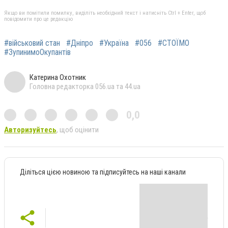
Якщо ви помітили помилку, виділіть необхідний текст і натисніть Ctrl + Enter, щоб
повідомити про це редакцію
#військовий стан
#Дніпро
#Україна
#056
#СТОЇМО
#ЗупинимоОкупантів
Катерина Охотник
Головна редакторка 056.ua та 44.ua
0,0
Авторизуйтесь
, щоб оцінити
Діліться цією новиною та підписуйтесь на наші канали