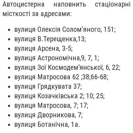
Автоцистерна наповнить стаціонарні
місткості за адресами:
вулиця Олексія Солом‘яного, 151;
вулиця В.Терещенка,13;
вулиця Арсена, 3-5;
вулиця Астрономічна,9, 7, 1;
вулиця Зої Космодем'янської, 6, 22;
вулиця Матросова 62 ;38;66-68;
вулиця Грядкувата 37;
вулиця Козачківська 2; 10; 25;
вулиця Матросова, 7; 17;
вулиця Дворникова, 7;
вулиця Ботанічна, 1а.