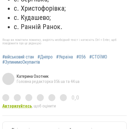
с. Христофорівка;
с. Кудашево;
с. Ранній Ранок.
Якщо ви помітили помилку, виділіть необхідний текст і натисніть Ctrl + Enter, щоб
повідомити про це редакцію
#військовий стан
#Дніпро
#Україна
#056
#СТОЇМО
#ЗупинимоОкупантів
Катерина Охотник
Головна редакторка 056.ua та 44.ua
0,0
Авторизуйтесь
, щоб оцінити