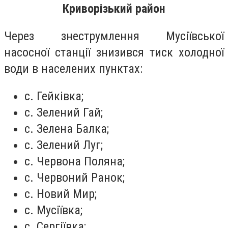
Криворізький район
Через знеструмлення Мусіївської
насосної станції знизився тиск холодної
води в населених пунктах:
с. Гейківка;
с. Зелений Гай;
с. Зелена Балка;
с. Зелений Луг;
с. Червона Поляна;
с. Червоний Ранок;
с. Новий Мир;
с. Мусіївка;
с. Сергіївка;