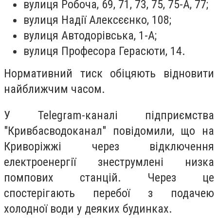
вулиця Робоча, 69, 71, 73, 75, 75-А, 77;
вулиця Надії Алексєєнко, 108;
вулиця Автодорівська, 1-А;
вулиця Професора Герасюти, 14.
Нормативний тиск обіцяють відновити
найближчим часом.
У Telegram-каналі підприємства
"Кривбасводоканал" повідомили, що на
Криворіжжі через відключення
електроенергії знеструмлені низка
помпових станцій. Через це
спостерігають перебої з подачею
холодної води у деяких будинках.