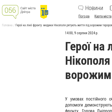
Новини
Погода
Карта міста
Головна
Герої на лінії фронту: медики Нікополя рятують життя під ворожим тероро
14:00, 9 серпня 2024 р.
Герої на 
Нікополя
ворожим
У умовах постійного об
допомоги демонструють 
фронту. Голова Дніпро