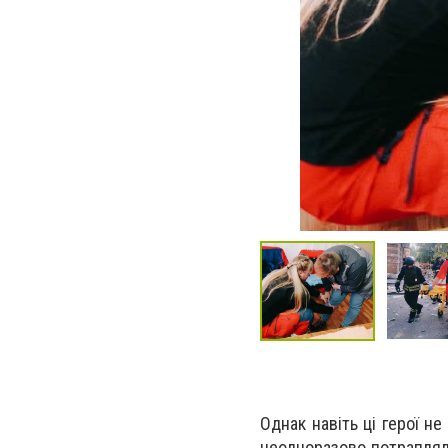
Однак навіть ці герої не
неодноразово потрапляли