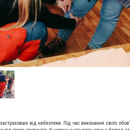
 застраховані від небезпеки. Під час виконання своїх обов
 під атаки окупантів. У червні цього року одна з бригад с