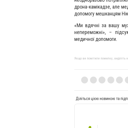
дрона-камікадзе, але ме
допомогу мешканцям Ніко
«Ми вдячні за вашу муж
непереможні», – підс
медичної допомоги.
Якщо ви помітили помилку, виділіть нео
Діліться цією новиною та підп