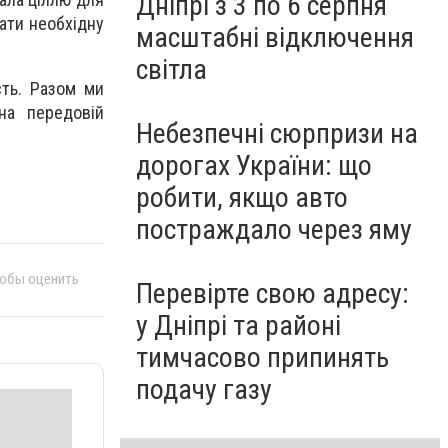
Дніпрі з 3 по 6 серпня
ати необхідну
масштабні відключення
світла
сть. Разом ми
на передовій
Небезпечні сюрпризи на
дорогах України: що
робити, якщо авто
постраждало через яму
тобы оценить
Перевірте свою адресу:
у Дніпрі та районі
тимчасово припинять
подачу газу