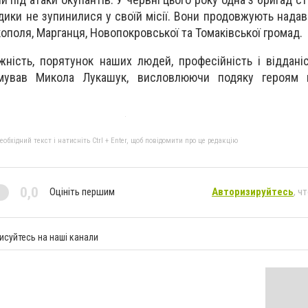
дики не зупинилися у своїй місії. Вони продовжують надав
поля, Марганця, Новопокровської та Томаківської громад.
ність, порятунок наших людей, професійність і віддані
умував Микола Лукашук, висловлюючи подяку героям 
бхідний текст і натисніть Ctrl + Enter, щоб повідомити про це редакцію
0,0
Оцініть першим
Авторизируйтесь
, ч
исуйтесь на наші канали