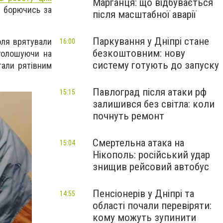
Марганця: що відбувається
, борючись за
після масштабної аварії
Паркування у Дніпрі стане
оля врятували
16:00
безкоштовним: нову
аголошуючи на
систему готують до запуску
стали рятівним
Павлоград після атаки рф
15:15
залишився без світла: коли
почнуть ремонт
Смертельна атака на
15:04
Нікополь: російський удар
знищив рейсовий автобус
Пенсіонерів у Дніпрі та
14:55
області почали перевіряти:
кому можуть зупинити