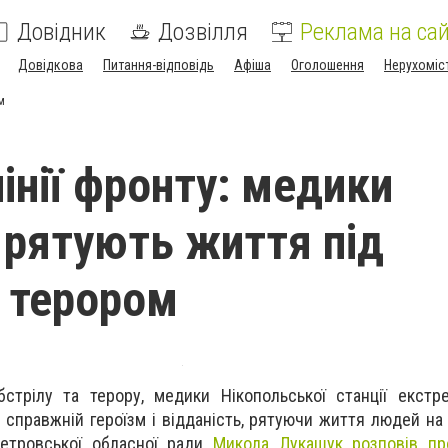
Довідник
Дозвілля
Реклама на сай
Довідкова
Питання-відповідь
Афіша
Оголошення
Нерухоміс
м
лінії фронту: медики
 рятують життя під
 терором
стрілу та терору, медики Нікопольської станції екстр
справжній героїзм і відданість, рятуючи життя людей на 
петровської обласної ради
Микола Лукашук розповів пр