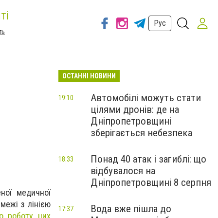
ті
Рус
ть
ОСТАННІ НОВИНИ
Автомобілі можуть стати
19:10
цілями дронів: де на
Дніпропетровщині
зберігається небезпека
Понад 40 атак і загиблі: що
18:33
відбувалося на
Дніпропетровщині 8 серпня
еної медичної
межі з лінією
Вода вже пішла до
17:37
о роботу цих