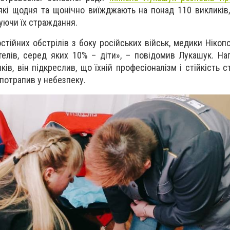
 які щодня та щонічно виїжджають на понад 110 викликів
шуючи їх страждання.
стійних обстрілів з боку російських військ, медики Нікоп
елів, серед яких 10% – діти», – повідомив Лукашук. Н
ів, він підкреслив, що їхній професіоналізм і стійкість 
 потрапив у небезпеку.