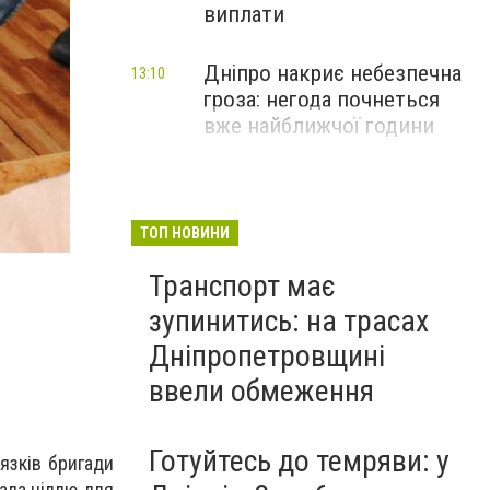
виплати
Дніпро накриє небезпечна
13:10
гроза: негода почнеться
вже найближчої години
ТОП НОВИНИ
Транспорт має
зупинитись: на трасах
Дніпропетровщині
ввели обмеження
Готуйтесь до темряви: у
’язків бригади
тала ціллю для