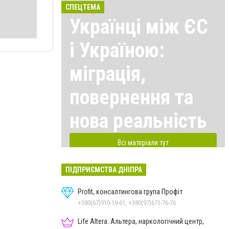
СПЕЦТЕМА
Українці між ЄС
і Україною:
міграція,
повернення та
нова реальність
Всі матеріали тут
ПІДПРИЄМСТВА ДНІПРА
Profit, консалтингова група Профіт
+380(67)910-19-61, +380(97)671-76-76
Life Altera. Альтера, наркологічний центр,