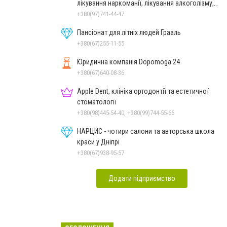
лікування наркоманії, лікування алкоголізму,
зняття ломки
+380(97)741-44-47
Пансіонат для літніх людей Грааль
+380(67)255-11-55
Юридична компанія Dopomoga 24
+380(67)640-08-36
Apple Dent, клініка ортодонтії та естетичної
стоматології
+380(98)445-54-40, +380(99)744-55-66
НАРЦИС - чотири салони та авторська школа
краси у Дніпрі
+380(67)938-95-57
Додати підприємство