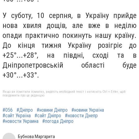
У суботу, 10 серпня, в Україну прийде
нова хвиля дощів, але вже в неділю
опади практично покинуть нашу країну.
До кінця тижня Україну розігріє до
+25°...+28°, на півдні, сході та в
Дніпропетровській області буде
+30°...+33°.
Якщо ви помітили помилку, виділіть необхідний текст і натисніть Ctrl + Enter, щоб
повідомити про це редакцію
#056
#Дніпро
#новини Дніпро
#новини Україна
#сайт Україна
#сайт Дніпро
#новости Днепр
#новости Украина
#погода Дніпро
Бубнова Маргарита