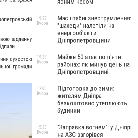
ясним небом
Масштабні знеструмлення:
19:39
ропетровській
Вчора
"шахеди" налетіли на
енергооб'єкти
 свою щоденну
Дніпропетровщини
ідпали.
Майже 50 атак по п'яти
19:28
ання сухостою
Вчора
районах: як минув день на
льної громади
Дніпропетровщині
Підготовка до зими:
17:00
Вчора
жителям Дніпра
безкоштовно утеплюють
будинки
"Заправка вогнем": у Дніпрі
15:35
Вчора
на АЗС загорівся