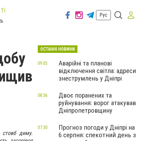
ті
Рус
ть
ОСТАННІ НОВИНИ
добу
Аварійні та планові
09:05
відключення світла: адреси
нищив
знеструмлень у Дніпрі
Двоє поранених та
08:36
руйнування: ворог атакував
Дніпропетровщину
Прогноз погоди у Дніпрі на
07:30
 стовб диму.
6 серпня: спекотний день з
ть загорівся