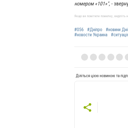
номером «101»",
- зверн
Якщо ви помітили помилку, виділіть нео
#056
#Дніпро
#новини Дн
#новости Украина
#ситуація
Діліться цією новиною та підп