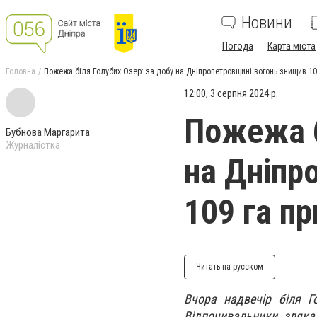
Новини
Погода
Карта міста
Головна
Пожежа біля Голубих Озер: за добу на Дніпропетровщині вогонь знищив 1
12:00, 3 серпня 2024 р.
Пожежа б
Бубнова Маргарита
Журналістка
на Дніпр
109 га п
Читать на русском
Вчора надвечір біля Г
Відпочивальники зляка