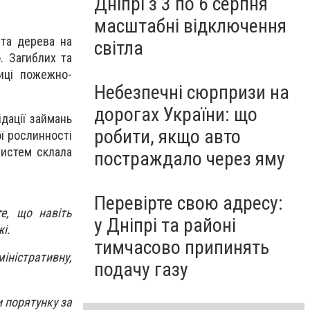
Дніпрі з 3 по 6 серпня
масштабні відключення
 та дерева на
світла
. Загиблих та
иці пожежно-
Небезпечні сюрпризи на
дорогах України: що
ідації займань
робити, якщо авто
ої рослинності
систем склала
постраждало через яму
Перевірте свою адресу:
е, що навіть
у Дніпрі та районі
і.
тимчасово припинять
іністративну,
подачу газу
и порятунку за