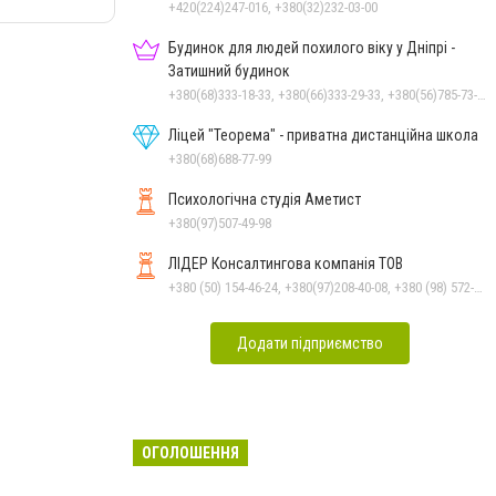
+420(224)247-016, +380(32)232-03-00
Будинок для людей похилого віку у Дніпрі -
Затишний будинок
+380(68)333-18-33, +380(66)333-29-33, +380(56)785-73-95
Ліцей "Теорема" - приватна дистанційна школа
+380(68)688-77-99
Психологічна студія Аметист
+380(97)507-49-98
ЛІДЕР Консалтингова компанія ТОВ
+380 (50) 154-46-24, +380(97)208-40-08, +380 (98) 572-24-00, +380 (56) 373-40-02
Додати підприємство
ОГОЛОШЕННЯ