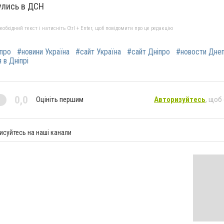
улись в ДСН
бхідний текст і натисніть Ctrl + Enter, щоб повідомити про це редакцію
іпро
#новини Україна
#сайт Україна
#сайт Дніпро
#новости Дне
 в Дніпрі
0,0
Оцініть першим
Авторизуйтесь
, щоб
исуйтесь на наші канали