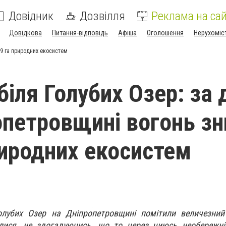
Довідник
Дозвілля
Реклама на сай
Довідкова
Питання-відповідь
Афіша
Оголошення
Нерухоміс
09 га природних екосистем
іля Голубих Озер: за 
опетровщині вогонь з
риродних екосистем
олубих Озер на Дніпропетровщині помітили величезний
лися, не здогадуючись, що то через чиюсь необережніс