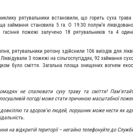
иклику рятувальники встановили, що горить суха трава
оща займання становила 5 га. О 19:30 полум’я ліквідовано
 гасіння пожежі залучено 18 рятувальників та 4 один
пня, рятувальники регіону здійснили 106 виїздів для лікв
 Ліквідували 3 пожежі на сільгоспугіддях, 92 займання сух
дком було сміття. Загальна площа знищених вогнем еко
омадян не спалювати суху траву та сміття! Пам’ятайт
 посушливій погоді може стати причиною масштабної пожеж
 довкіллю та здоров’ю людей, порушник може нести як адм
ідальність.
ня на відкритій території – негайно телефонуйте до Служб