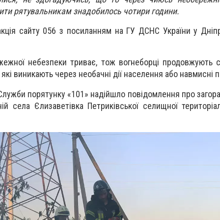
сити рятувальникам знадобилось чотири години.
кція сайту 056 з посиланням на ГУ ДСНС України у Дніп
ожежної небезпеки триває, тож вогнеборці продовжують
 які виникають через необачні дії населення або навмисні п
о Служби порятунку «101» надійшло повідомлення про загор
ій села Єлизаветівка Петриківської селищної територіа