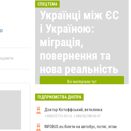
СПЕЦТЕМА
Українці між ЄС
і Україною:
пр
міграція,
повернення та
 оцінити
нова реальність
Всі матеріали тут
ПІДПРИЄМСТВА ДНІПРА
Доктор Котоффський, ветклініка
+380(97)713-30-14, +380(56)788-96-97
INFOBUS.eu білети на автобус, потяг, літак