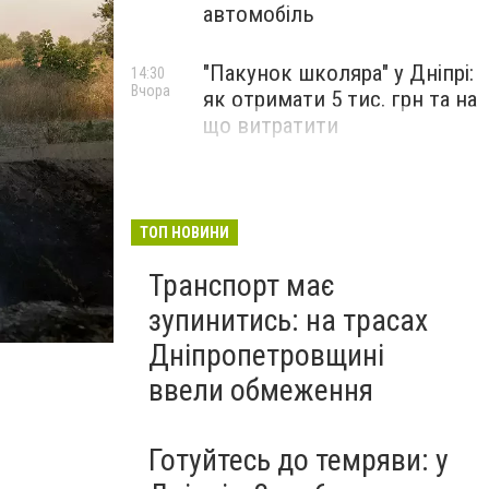
автомобіль
"Пакунок школяра" у Дніпрі:
14:30
Вчора
як отримати 5 тис. грн та на
що витратити
ТОП НОВИНИ
Транспорт має
зупинитись: на трасах
Дніпропетровщині
ввели обмеження
Готуйтесь до темряви: у