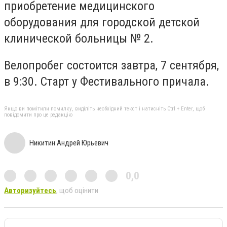
приобретение медицинского
оборудования для городской детской
клинической больницы № 2.
Велопробег состоится завтра
, 7 сентября,
в
9:30.
Старт у
Фестивальн
ого
причал
а
.
Якщо ви помітили помилку, виділіть необхідний текст і натисніть Ctrl + Enter, щоб
повідомити про це редакцію
Никитин Андрей Юрьевич
0,0
Авторизуйтесь
, щоб оцінити