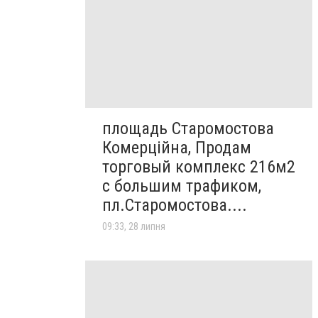
площадь Старомостова
Комерційна, Продам
торговый комплекс 216м2
с большим трафиком,
пл.Старомостова....
09:33, 28 липня