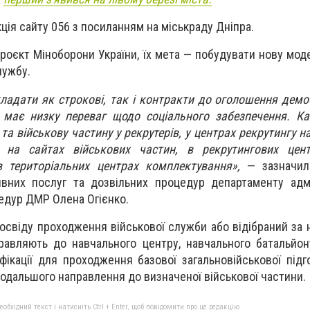
ція сайту 056 з посиланням на міськраду Дніпра.
проєкт Міноборони України, їх мета — побудувати нову мод
лужбу.
ладати як строкові, так і контракти до оголошення демобі
 має низку переваг щодо соціального забезпечення. К
та військову частину у рекрутерів, у центрах рекрутингу н
, на сайтах військових частин, в рекрутингових цен
в територіальних центрах комплектування»,
— зазначил
ивних послуг та дозвільних процедур департаменту адм
цедур ДМР Олена Огієнко.
освіду проходження військової служби або відібраний за 
правляють до навчального центру, навчального батальйон
фікації для проходження базової загальновійськової підг
подальшого направлення до визначеної військової частини.
бхідний текст і натисніть Ctrl + Enter, щоб повідомити про це редакцію