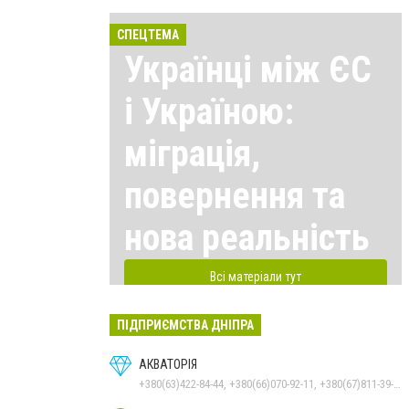
СПЕЦТЕМА
Українці між ЄС
і Україною:
міграція,
повернення та
нова реальність
Всі матеріали тут
ПІДПРИЄМСТВА ДНІПРА
АКВАТОРІЯ
+380(63)422-84-44, +380(66)070-92-11, +380(67)811-39-49