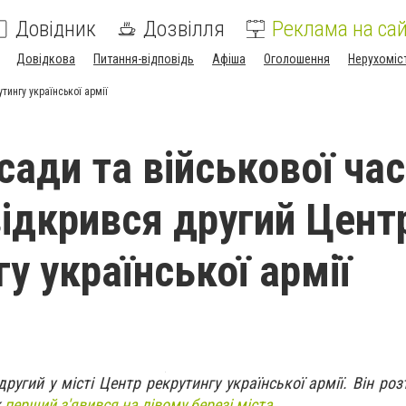
Довідник
Дозвілля
Реклама на сай
Довідкова
Питання-відповідь
Афіша
Оголошення
Нерухоміс
тингу української армії
сади та військової ча
 відкрився другий Цент
у української армії
другий у місті Центр рекрутингу української армії. Він р
к
перший з'явився на лівому березі міста.