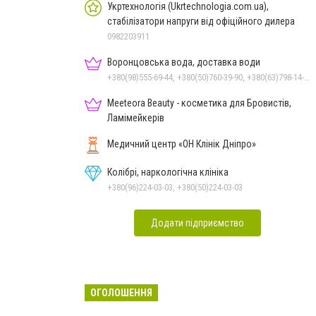
Укртехнологія (Ukrtechnologia.com.ua),
стабілізатори напруги від офіційного дилера
0982203911
Воронцовська вода, доставка води
+380(98)555-69-44, +380(50)760-39-90, +380(63)798-14-88, +380(56)798-14-88
Meeteora Beauty - косметика для Бровистів,
Ламімейкерів
Медичний центр «ОН Клінік Дніпро»
Колібрі, наркологічна клініка
+380(96)224-03-03, +380(50)224-03-03
Додати підприємство
ОГОЛОШЕННЯ