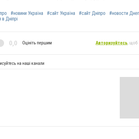
іпро
#новини Україна
#сайт Україна
#сайт Дніпро
#новости Дне
 в Дніпрі
0,0
Оцініть першим
Авторизуйтесь
, щоб
исуйтесь на наші канали