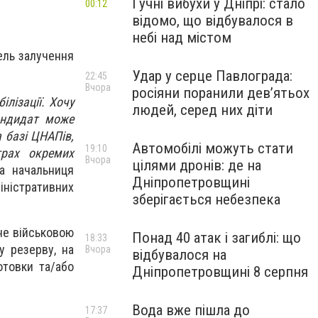
Гучні вибухи у Дніпрі: стало
00:12
відомо, що відбувалося в
небі над містом
ель залучення
Удар у серце Павлограда:
22:45
Вчора
росіяни поранили дев’ятьох
лізації. Хочу
людей, серед них діти
андидат може
а базі ЦНАПів,
Автомобілі можуть стати
19:10
трах окремих
Вчора
цілями дронів: де на
а начальниця
Дніпропетровщині
іністративних
зберігається небезпека
не військовою
Понад 40 атак і загиблі: що
18:33
у резерву, на
Вчора
відбувалося на
отовки та/або
Дніпропетровщині 8 серпня
Вода вже пішла до
17:37