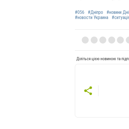
#056
#Дніпро
#новини Дн
#новости Украина
#ситуація
Діліться цією новиною та підп