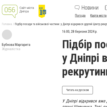
Новини
Погода
Карта міста
Головна
Підбір посади та військової частини: у Дніпрі відкрився другий Центр рекру
16:00, 28 березня 2024 р.
Підбір по
Бубнова Маргарита
Журналістка
у Дніпрі
рекрутинг
Читать на русском
У Дніпрі відкрився вже 
площі Шевченка. Тоді, я