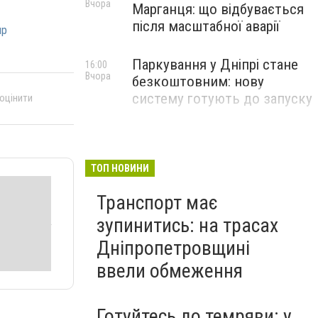
Вчора
Марганця: що відбувається
після масштабної аварії
пр
Паркування у Дніпрі стане
16:00
Вчора
безкоштовним: нову
систему готують до запуску
 оцінити
ТОП НОВИНИ
Транспорт має
зупинитись: на трасах
Дніпропетровщині
ввели обмеження
Готуйтесь до темряви: у