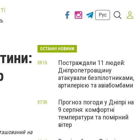
ті
Рус
ть
ОСТАННІ НОВИНИ
стини:
Постраждали 11 людей:
09:15
Дніпропетровщину
р
атакували безпілотниками,
артилерією та авіабомбами
Прогноз погоди у Дніпрі на
07:30
9 серпня: комфортні
температури та помірний
вітер
озташований на