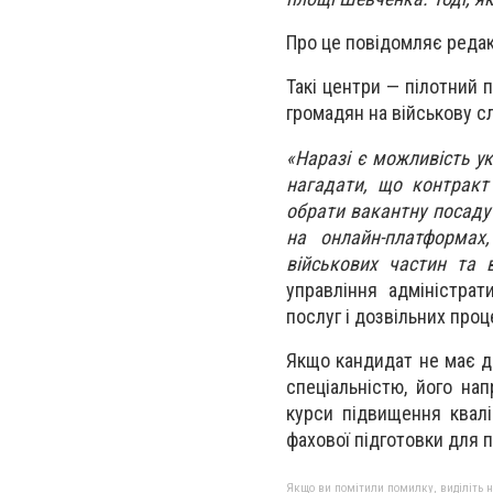
Про це повідомляє редак
Такі центри — пілотний 
громадян на військову с
«Наразі є можливість ук
нагадати, що контракт
обрати вакантну посаду 
на онлайн-платформах
військових частин та 
управління адміністрат
послуг і дозвільних про
Якщо кандидат не має д
спеціальністю, його на
курси підвищення квалі
фахової підготовки для 
Якщо ви помітили помилку, виділіть нео