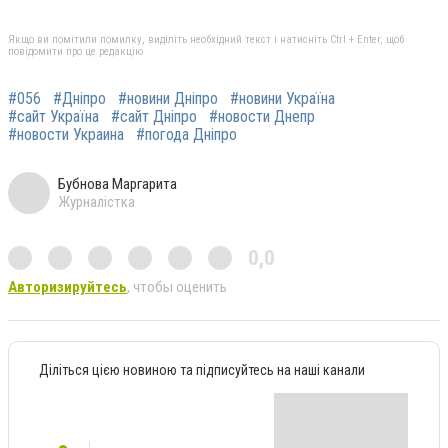
Якщо ви помітили помилку, виділіть необхідний текст і натисніть Ctrl + Enter, щоб
повідомити про це редакцію
#056
#Дніпро
#новини Дніпро
#новини Україна
#сайт Україна
#сайт Дніпро
#новости Днепр
#новости Украина
#погода Дніпро
Бубнова Маргарита
Журналістка
0,0
Авторизируйтесь
, чтобы оценить
Діліться цією новиною та підписуйтесь на наші канали