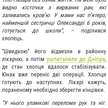
видно кісточки з вирваних ран, які
заливались кров’ю. У мами нас п’ятеро,
найменшій сестричці Олександрі 6 років,
готується до школи”,
– поділився
хлопець.
“Швидкою” його відвезли в районну
лікарню, а потім
ушпиталили до Дніпра
,
де стан хлопця вдалося стабілізувати.
Юнак вже переніс дві операції. Хлопця
готують до наступних. Лікарі кажуть,
пораненому необхідно зберегти кінцівки.
“У нього уламкові переломи рук та ніг.