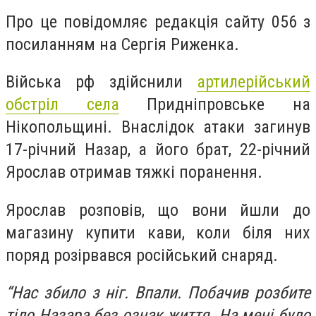
Про це повідомляє редакція сайту 056 з
посиланням на Сергія Риженка.
Війська рф здійснили
артилерійський
обстріл села
Придніпровське на
Нікопольщині. Внаслідок атаки загинув
17-річний Назар, а його брат, 22-річний
Ярослав отримав тяжкі поранення.
Ярослав розповів, що вони йшли до
магазину купити кави, коли біля них
поряд розірвався російський снаряд.
“Нас збило з ніг. Впали. Побачив розбите
тіло Назара без ознак життя. На мені було