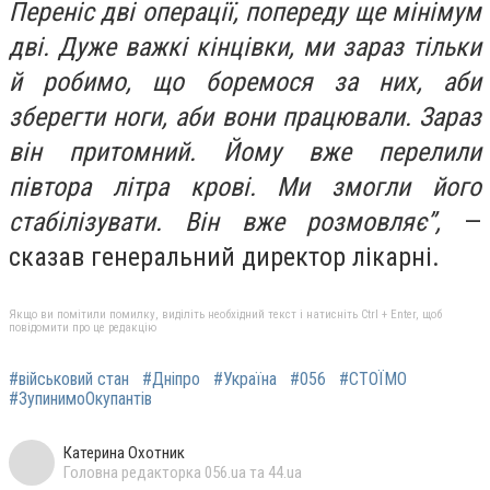
Переніс дві операції, попереду ще мінімум
дві. Дуже важкі кінцівки, ми зараз тільки
й робимо, що боремося за них, аби
зберегти ноги, аби вони працювали. Зараз
він притомний. Йому вже перелили
півтора літра крові. Ми змогли його
стабілізувати. Він вже розмовляє”,
—
сказав генеральний директор лікарні.
Якщо ви помітили помилку, виділіть необхідний текст і натисніть Ctrl + Enter, щоб
повідомити про це редакцію
#військовий стан
#Дніпро
#Україна
#056
#СТОЇМО
#ЗупинимоОкупантів
Катерина Охотник
Головна редакторка 056.ua та 44.ua