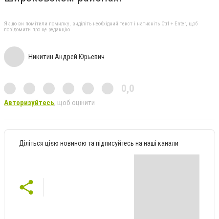
Якщо ви помітили помилку, виділіть необхідний текст і натисніть Ctrl + Enter, щоб
повідомити про це редакцію
Никитин Андрей Юрьевич
0,0
Авторизуйтесь
, щоб оцінити
Діліться цією новиною та підписуйтесь на наші канали