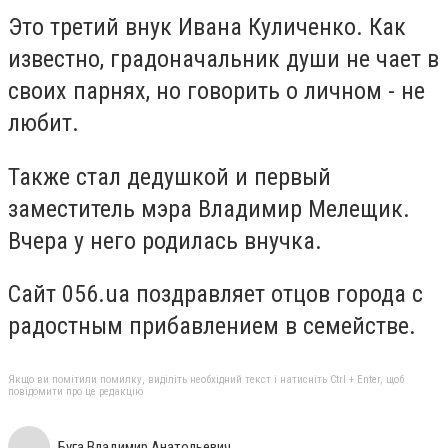
Это третий внук Ивана Куличенко. Как
известно, градоначальник души не чает в
своих парнях, но говорить о личном - не
любит.
Также стал дедушкой и первый
заместитель мэра Владимир Мелещик.
Вчера у него родилась внучка.
Сайт 056.ua поздравляет отцов города с
радостным прибавлением в семействе.
Якщо ви помітили помилку, виділіть необхідний текст і натисніть Ctrl + Enter, щоб
повідомити про це редакцію
Буга Владимир Анатольевич