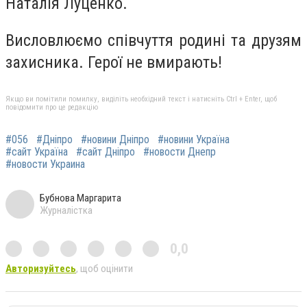
Наталія Луценко.
Висловлюємо співчуття родині та друзям
захисника. Герої не вмирають!
Якщо ви помітили помилку, виділіть необхідний текст і натисніть Ctrl + Enter, щоб
повідомити про це редакцію
#056
#Дніпро
#новини Дніпро
#новини Україна
#сайт Україна
#сайт Дніпро
#новости Днепр
#новости Украина
Бубнова Маргарита
Журналістка
0,0
Авторизуйтесь
, щоб оцінити