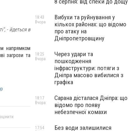
8 серпня: від спеки до дощу
Вибухи та руйнування у
18:43
Вчора
кількох районах: що відомо
і",
- йдеться в
про атаку на
Дніпропетровщину
цим напрямком
Через удари та
18:25
ві загрози та
Вчора
пошкодження
інфраструктури: потяги з
Дніпра масово вибилися з
графіка
пр
Сарана дісталася Дніпра: що
18:17
Вчора
відомо про появу
небезпечної комахи
 оцінити
Без води залишилися
17:54