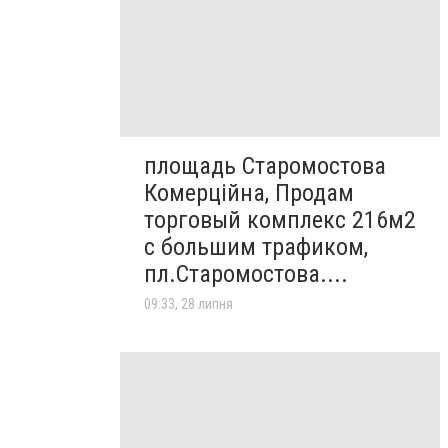
площадь Старомостова
Комерційна, Продам
торговый комплекс 216м2
с большим трафиком,
пл.Старомостова....
09:33, 28 липня