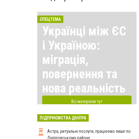
СПЕЦТЕМА
Українці між ЄС
і Україною:
міграція,
повернення та
нова реальність
Всі матеріали тут
ПІДПРИЄМСТВА ДНІПРА
Астра, ритуальні послуги, працюємо лише по
Дніпровському району