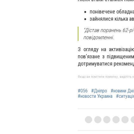
понівечене обладнан
зайнялися кілька ав
"Дістав поранень 62-рі
повідомленні.
З огляду на активізаці
пов'язане з підвищеним
дотримуватися рекоменд
Якщо ви помітили помилку, виділіть нео
#056
#Дніпро
#новини Дн
#новости Украина
#ситуація