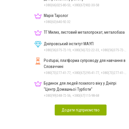
+380(66)025-80-53, +380(67)902-30-58
Марія Таролог
+380(63)640-92-32
ТГ Милих, листовий металопрокат, металобаза
Дніпровський інститут МАУП
+380(56)375-72-19, +380(56)722-22-33, +380(56)375-72-13, +380(56)375-72-12
Postupai, платформа супроводу для навчання в
Словаччині
+380(73)277-41-77, +380(67)295-41-77, +380(73)277-41-77
Будинок для людей похилого віку у Дніпрі
"Центр Домашньої Турботи"
+380(99)348-72-56, +380(67)115-98-68
Додати підприємство