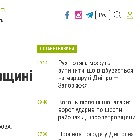
ті
Рус
ть
ОСТАННІ НОВИНИ
Рух потяга можуть
09:14
зупинити: що відбувається
вщині
на маршруті Дніпро —
Запоріжжя
Вогонь після нічної атаки:
08:46
ворог ударив по шести
районах Дніпропетровщини
оОВА.
Прогноз погоди у Дніпрі на
07:30