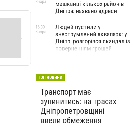
Вчора
мешканці кількох районів
Дніпра: названо адреси
Людей пустили у
16:30
Вчора
знеструмлений аквапарк: у
Дніпрі розгорівся скандал із
поверненням грошей
ТОП НОВИНИ
Транспорт має
зупинитись: на трасах
Дніпропетровщині
ввели обмеження