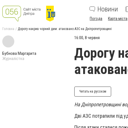
Новини
Погода
Карта міста
Головна
Дорогу накрив чорний дим: атаковано АЗС на Дніпропетровщині
16:00, 8 червня
Дорогу н
Бубнова Маргарита
Журналістка
атакован
Читать на русском
На Дніпропетровщині вор
Дві АЗС потрапили під у
Після атаки сталися пож