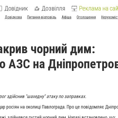
Довідник
Дозвілля
Реклама на сай
Довідкова
Питання-відповідь
Афіша
Оголошення
Нерухоміс
акрив чорний дим:
о АЗС на Дніпропетро
ог здійснив "шахедну" атаку по заправках.
дар росіян на околиці Павлограда. Про це повідомляє Дніпр
ежі, здійнявся густий чорний дим. Наразі встановлено, що: