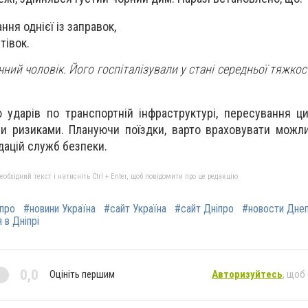
ня однієї із заправок,
тівок.
чний чоловік. Його госпіталізували у стані середньої тяжкост
ю ударів по транспортній інфраструктурі, пересування 
и ризиками. Плануючи поїздки, варто враховувати можли
ацій служб безпеки.
бхідний текст і натисніть Ctrl + Enter, щоб повідомити про це редакцію
іпро
#новини Україна
#сайт Україна
#сайт Дніпро
#новости Дне
 в Дніпрі
0,0
Оцініть першим
Авторизуйтесь
, щоб