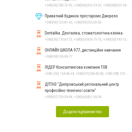
+380(56)785-73-95, +380(66)333-29-33, +380(68)333-18-33
Приватний будинок престарілих Джерело
+380(93)120-81-30, +380(93)355-03-03
Dentalika. Денталіка, стоматологічна клініка
+380(56)770-67-23, +380(67)876-75-75, +380(50)745-12-45, +380(73)730-17-17
ОНЛАЙН ШКОЛА 977, дистанційне навчання
+380(99)150-09-77
ЛІДЕР Консалтингова компанія ТОВ
+380 (50) 154-46-24, +380(97)208-40-08, +380 (98) 572-24-00, +380 (56) 373-40-02
ДПТНЗ "Дніпровський регіональний центр
професійно-технічної освіти"
+380(97)739-59-94, +380(66)821-45-04
Додати підприємство