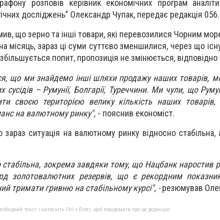
рафону розповів керівник економічних програм аналіти
егічних досліджень" Олександр Чупак, передає редакція 056
ив, що зерно та інші товари, які перевозилися Чорним мор
 на місяць, зараз ці суми суттєво зменшилися, через що іс
збільшується попит, пропозиція не змінюється, відповідно 
ся, що ми знайдемо інші шляхи продажу наших товарів, м
 сусідів – Румунії, Болгарії, Туреччини. Ми чули, що Руму
ти своєю територією велику кількість наших товарів,
анс на валютному ринку",
- пояснив економіст.
о зараз ситуація на валютному ринку відносно стабільна,
о стабільна, зокрема завдяки тому, що Нацбанк наростив р
рд золотовалютних резервів, що є рекордним показни
ий тримати гривню на стабільному курсі", -
резюмував Олек
бхідний текст і натисніть Ctrl + Enter, щоб повідомити про це редакцію