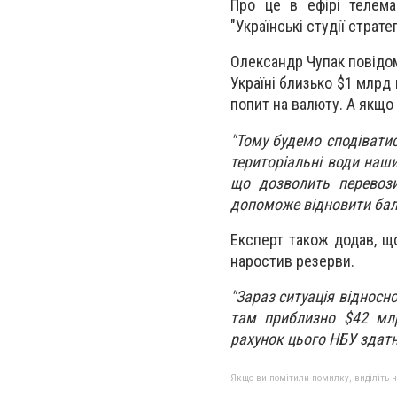
Про це в ефірі телема
"Українські студії страт
Олександр Чупак повідом
Україні близько $1 млрд
попит на валюту. А якщо 
"Тому будемо сподівати
територіальні води наших
що дозволить перевози
допоможе відновити бал
Експерт також додав, щ
наростив резерви.
"Зараз ситуація відносн
там приблизно $42 мл
рахунок цього НБУ здатн
Якщо ви помітили помилку, виділіть нео