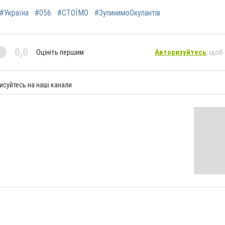
#Україна
#056
#СТОЇМО
#ЗупинимоОкупантів
0,0
Оцініть першим
Авторизуйтесь
, щоб
исуйтесь на наші канали