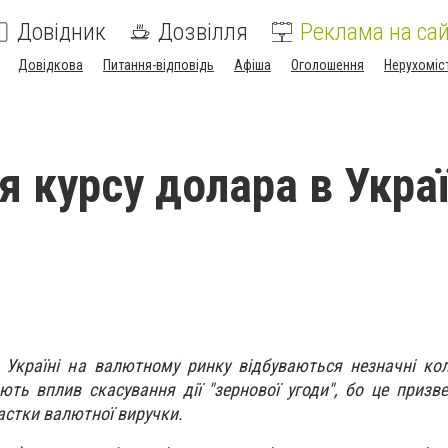
Довідник
Дозвілля
Реклама на сай
Довідкова
Питання-відповідь
Афіша
Оголошення
Нерухоміс
 курсу долара в Украї
 Україні на валютному ринку відбуваються незначні ко
ють вплив скасування дії "зернової угоди", бо це призв
астки валютної виручки.