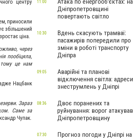
Атака по енергооб'єктах: на
чного центру
11:00
Дніпропетровщині
.
повертають світло
ем, приносили
нує збільшений
Вдень скасують трамваї:
10:30
зростає ціна.
пасажирів попередили про
зміни в роботі транспорту
ожливо, через
Дніпра
нія пообіцяла,
 тому це нам
Аварійні та планові
09:05
відключення світла: адреси
 адже Нацбанк
знеструмлень у Дніпрі
Двоє поранених та
езерви. Зараз
08:36
руйнування: ворог атакував
ком. Саме за
Дніпропетровщину
сандр Чупак.
Прогноз погоди у Дніпрі на
07:30