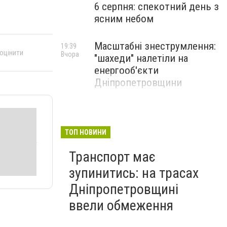
6 серпня: спекотний день з
ясним небом
Масштабні знеструмлення:
19:39
 оцінити
Вчора
"шахеди" налетіли на
енергооб'єкти
Дніпропетровщини
ТОП НОВИНИ
Транспорт має
зупинитись: на трасах
Дніпропетровщині
ввели обмеження