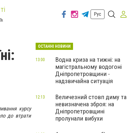
ті
Рус
ть
ОСТАННІ НОВИНИ
ні:
Водна криза на тижні: на
13:00
магістральному водогоні
Дніпропетровщини -
надзвичайна ситуація
Величезний стовп диму та
12:13
невизначена зброя: на
ливання курсу
Дніпропетровщині
ело до втрати
пролунали вибухи