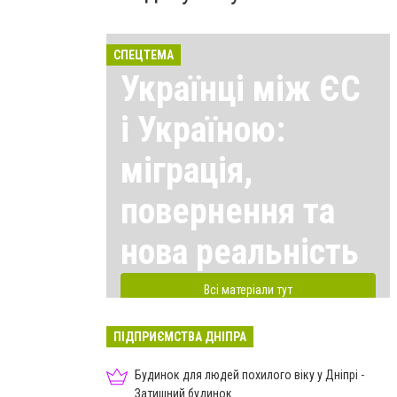
СПЕЦТЕМА
Українці між ЄС
і Україною:
міграція,
повернення та
нова реальність
Всі матеріали тут
ПІДПРИЄМСТВА ДНІПРА
Будинок для людей похилого віку у Дніпрі -
Затишний будинок