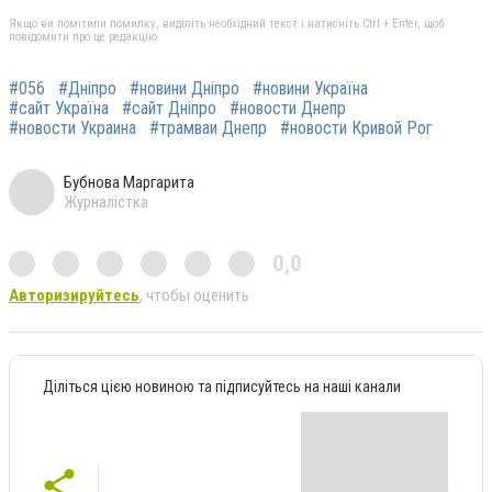
Якщо ви помітили помилку, виділіть необхідний текст і натисніть Ctrl + Enter, щоб
повідомити про це редакцію
#056
#Дніпро
#новини Дніпро
#новини Україна
#сайт Україна
#сайт Дніпро
#новости Днепр
#новости Украина
#трамваи Днепр
#новости Кривой Рог
Бубнова Маргарита
Журналістка
0,0
Авторизируйтесь
, чтобы оценить
Діліться цією новиною та підписуйтесь на наші канали