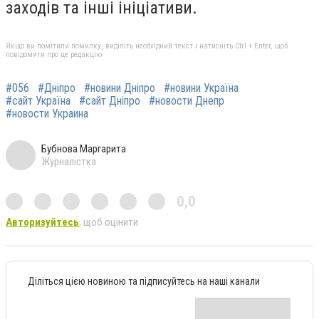
заходів та інші ініціативи.
Якщо ви помітили помилку, виділіть необхідний текст і натисніть Ctrl + Enter, щоб
повідомити про це редакцію
#056
#Дніпро
#новини Дніпро
#новини Україна
#сайт Україна
#сайт Дніпро
#новости Днепр
#новости Украина
Бубнова Маргарита
Журналістка
0,0
Авторизуйтесь
, щоб оцінити
Діліться цією новиною та підписуйтесь на наші канали