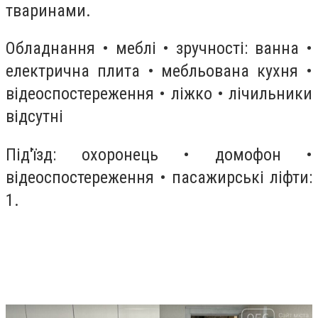
тваринами.
Обладнання • меблі • зручності: ванна •
електрична плита • мебльована кухня •
відеоспостереження • ліжко • лічильники
відсутні
Під'їзд: охоронець • домофон •
відеоспостереження • пасажирські ліфти:
1.