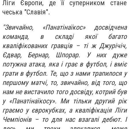
Ліги Європи, де її суперником стане
чеська "Славія".
"Звичайно, «Панатінаїкос» досвідчена
команда, в складі якої багато
кваліфікованих гравців – ті ж Джурічіч,
Єдвар, Бернар, Шпорар. У них дуже
потужна атака, яка і грає в футбол, і вміє
грати в футбол. Те, що з нами трапилося у
першому матчі, то, звичайно, від того, що
нам не вистачило того досвіду, котрий був
у «Панатінаїкосу». Ми тільки другий рік
граємо у єврокубках, а кваліфікація Ліги
Чемпіонів – то для нас взагалі дебют. І
десь ми трохи злякалися, може