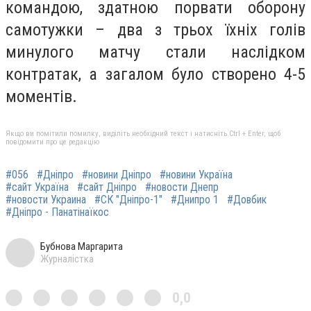
командою, здатною порвати оборону
самотужки – два з трьох їхніх голів
минулого матчу стали наслідком
контратак, а загалом було створено 4-5
моментів.
Якщо ви помітили помилку, виділіть необхідний текст і натисніть Ctrl + Enter, щоб
повідомити про це редакцію
#056
#Дніпро
#новини Дніпро
#новини Україна
#сайт Україна
#сайт Дніпро
#новости Днепр
#новости Украина
#СК "Дніпро-1"
#Днипро 1
#Довбик
#Дніпро - Панатінаїкос
Бубнова Маргарита
Журналістка
0,0