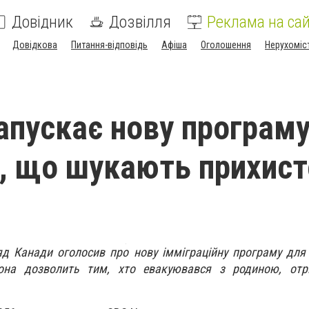
Довідник
Дозвілля
Реклама на сай
Довідкова
Питання-відповідь
Афіша
Оголошення
Нерухоміс
апускає нову програму
в, що шукають прихис
 Канади оголосив про нову імміграційну програму для 
она дозволить тим, хто евакуювався з родиною, отр