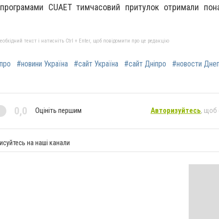
 програмами CUAET тимчасовий притулок отримали пон
бхідний текст і натисніть Ctrl + Enter, щоб повідомити про це редакцію
іпро
#новини Україна
#сайт Україна
#сайт Дніпро
#новости Дне
0,0
Оцініть першим
Авторизуйтесь
, щоб
исуйтесь на наші канали