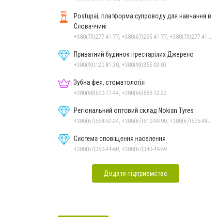
Postupai, платформа супроводу для навчання в
Словаччині
+380(73)277-41-77, +380(67)295-41-77, +380(73)277-41-77
Приватний будинок престарілих Джерело
+380(93)120-81-30, +380(93)355-03-03
Зубна фея, стоматологія
+380(68)600-77-44, +380(66)889-12-22
Регіональний оптовий склад Nokian Tyres
+380(67)554-52-24, +380(67)610-99-90, +380(67)575-48-22
Система сповіщення населення
+380(67)350-44-68, +380(67)340-49-59
Додати підприємство