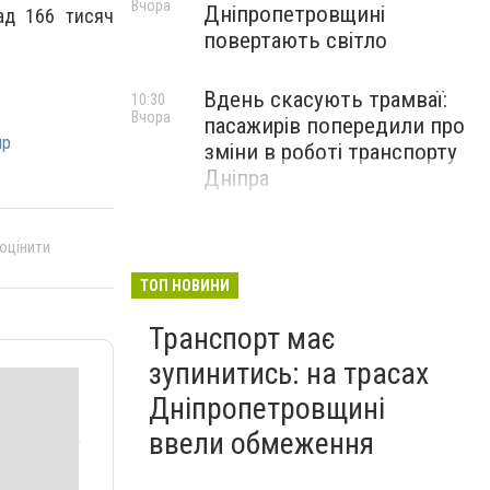
Вчора
Дніпропетровщині
ад 166 тисяч
повертають світло
Вдень скасують трамваї:
10:30
Вчора
пасажирів попередили про
пр
зміни в роботі транспорту
Дніпра
 оцінити
ТОП НОВИНИ
Транспорт має
зупинитись: на трасах
Дніпропетровщині
ввели обмеження