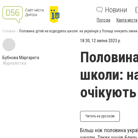
Новини
Погода
Карта міста
Головна
Половина дітей не відвідують школи: на українців у Польщі очікують зміни
18:30, 12 липня 2023 р.
Половина
Бубнова Маргарита
Журналістка
школи: н
очікують
Читать на русском
Більш ніж половина украї
школи. Таких учнів близь