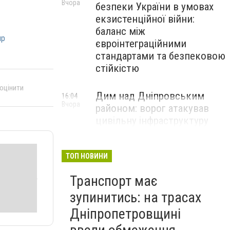
Вчора
безпеки України в умовах
екзистенційної війни:
баланс між
пр
євроінтеграційними
стандартами та безпековою
стійкістю
 оцінити
Дим над Дніпровським
16:04
Вчора
районом: ворог атакував
цивільну інфраструктуру
ТОП НОВИНИ
Транспорт має
зупинитись: на трасах
Дніпропетровщині