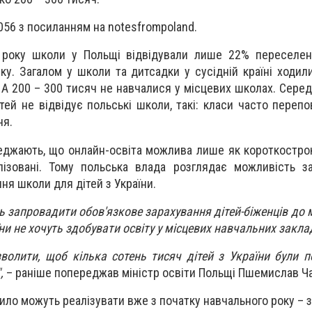
056 з посиланням на notesfrompoland.
о року школи у Польщі відвідували лише 22% переселен
ку. Загалом у школи та дитсадки у сусідній країні ходил
. А 200 – 300 тисяч не навчалися у місцевих школах. Сере
ітей не відвідує польські школи, такі: класи часто переп
ня.
джають, що онлайн-освіта можлива лише як короткостро
лізовані. Тому польська влада розглядає можливість з
ня школи для дітей з України.
 запровадити обов'язкове зарахування дітей-біженців до м
ни не хочуть здобувати освіту у місцевих навчальних закла
олити, щоб кілька сотень тисяч дітей з України були 
,
– раніше попереджав міністр освіти Польщі Пшемислав Ч
ило можуть реалізувати вже з початку навчального року – з