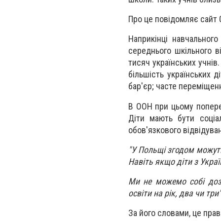
Про це повідомляє сайт 
Наприкінці навчальног
середнього шкільного ві
тисяч українських учнів
більшість українських д
бар'єр; часте переміщен
В ООН при цьому попере
Діти мають бути соціа
обов'язкового відвідуван
"У Польщі згодом можуть
Навіть якщо діти з Украї
Ми не можемо собі дозв
освіти на рік, два чи три"
За його словами, це прав