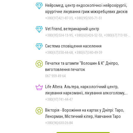
Нейромед, центр ендоскопічної нейрохірургії,
хірургічне лікування гриж міжхребцевих дисків
+380(97)421-87-35, +380(95)505-71-51
Vet Friend, ветеринарний центр
+380(95)534-13-95, +380(63)426-52-53, +380(67)713-93-47
Система сповіщення населення
+380(67)350-44-68, +380(67)340-49-59
Печатки та штампи "Волошин & К" Дніпро,
виготовлення печаток
067 959 49 64
Life Altera. Альтера, наркологічний центр,
лікування наркоманії, лікування алкоголізму,
зняття ломки
+380(97)741-44-47
Вікторія - Ворожіння на картах у Дніпрі: Таро,
Ленорман, Містичний кіпер, Навчання Таро
+380(96)630-26-84