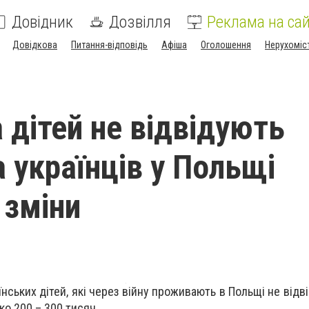
Довідник
Дозвілля
Реклама на сай
Довідкова
Питання-відповідь
Афіша
Оголошення
Нерухоміс
 дітей не відвідують
а українців у Польщі
 зміни
нських дітей, які через війну проживають в Польщі не відв
ко 200 – 300 тисяч.