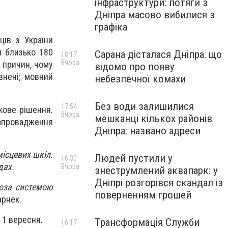
інфраструктури: потяги з
Дніпра масово вибилися з
графіка
ців з України
и близько 180
Сарана дісталася Дніпра: що
18:17
Вчора
д причин, чому
відомо про появу
овнені; мовний
небезпечної комахи
Без води залишилися
17:54
кове рішення.
Вчора
мешканці кількох районів
апровадження
Дніпра: названо адреси
ісцевих шкіл.
Людей пустили у
16:30
дах.
Вчора
знеструмлений аквапарк: у
Дніпрі розгорівся скандал із
поза системою
поверненням грошей
арнек.
 1 вересня.
Трансформація Служби
16:17