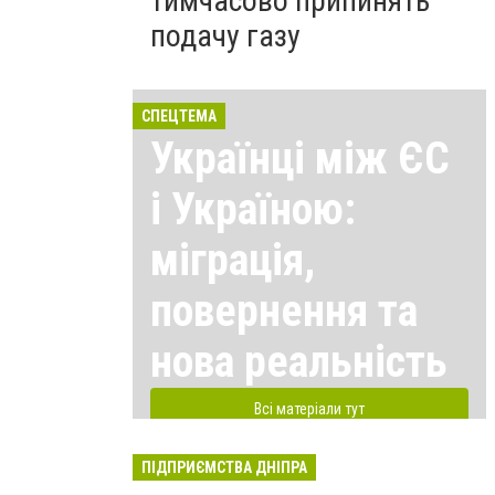
тимчасово припинять
подачу газу
СПЕЦТЕМА
Українці між ЄС
і Україною:
міграція,
повернення та
нова реальність
Всі матеріали тут
ПІДПРИЄМСТВА ДНІПРА