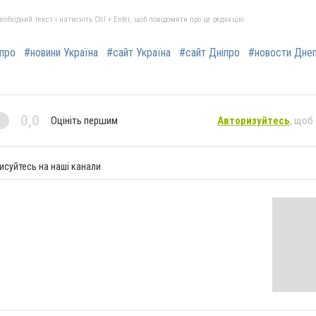
бхідний текст і натисніть Ctrl + Enter, щоб повідомити про це редакцію
іпро
#новини Україна
#сайт Україна
#сайт Дніпро
#новости Дне
0,0
Оцініть першим
Авторизуйтесь
, щоб
исуйтесь на наші канали