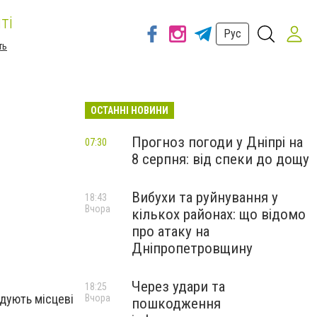
ті
Рус
ть
ОСТАННІ НОВИНИ
Прогноз погоди у Дніпрі на
07:30
8 серпня: від спеки до дощу
Вибухи та руйнування у
18:43
Вчора
кількох районах: що відомо
про атаку на
Дніпропетровщину
Через удари та
18:25
ідують місцеві
Вчора
пошкодження