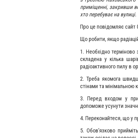
приміщенні, закривши вс
хто перебуває на вулиці
Про це повідомляє сайт 
Що робити, якщо радіацій
1. Необхідно терміново 
складена у кілька шар
радіоактивного пилу в ор
2. Треба якомога швидш
стінами та мінімальною к
3. Перед входом у при
допоможе усунути значн
4. Переконайтеся, що у п
5. Обовʼязково прийміт
також осідає на волоссі