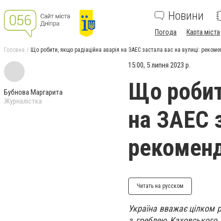
Новини
Погода
Карта міста
Головна
Що робити, якщо радіаційна аварія на ЗАЕС застала вас на вулиці: реком
15:00, 5 липня 2023 р.
Що робит
Бубнова Маргарита
Журналістка
на ЗАЕС з
рекоменд
Читать на русском
Україна вважає цілком р
з греблею Каховського 