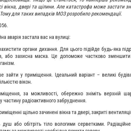
і вікна, двері та щілини. Але катастрофа може застати зн
. Тому для таких випадків МОЗ розробило рекомендації.
056.
на аварія застала вас на вулиці:
захистити органи дихання. Для цього підійде будь-яка під
ів, або захисна маска. Це допоможе частково зменшити
ганізм.
е зайти у приміщення. Ідеальний варіант – великі будів
ількістю вікон.
міщення, за можливості, обережно зніміть верхній ша
у частину радіоактивного забруднення.
риміщенні щільно зачинені вікна та двері, закриті вентиляці
ь душ або обітріть тіло вологими серветками. Радіаційн
, тому за можливості необхідно помити голову.