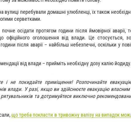
на вулиці перебували домашні улюбленці, їх також необхідн
логими серветками.
 почне осідати протягом години після ймовірної аварії, 
о офіційного оголошення від влади. Це стосується, зо
 години після аварії – найбільш небезпечні, оскільки у пов
комендації від влади – прийміть необхідну дозу калію йодиду
те і не покидайте приміщення! Розпочинайте евакуаці
нів влади. У разі, якщо ви здійснюєте евакуацію власним
и рятувальників та дотримуйтеся виключно рекомендовани
сали,
що треба покласти в тривожну валізу на випадок можл