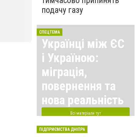
тимчасово припинять
подачу газу
СПЕЦТЕМА
Українці між ЄС
і Україною:
міграція,
повернення та
нова реальність
Всі матеріали тут
ПІДПРИЄМСТВА ДНІПРА