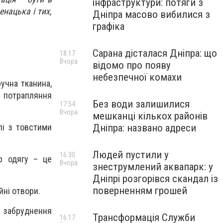
інфраструктури: потяги з
енацька і тих,
Дніпра масово вибилися з
графіка
Сарана дісталася Дніпра: що
18:17
Вчора
відомо про появу
небезпечної комахи
ручна тканина,
 потрапляння
Без води залишилися
17:54
Вчора
мешканці кількох районів
лі з товстими
Дніпра: названо адреси
Людей пустили у
16:30
р одягу – це
Вчора
знеструмлений аквапарк: у
Дніпрі розгорівся скандал із
поверненням грошей
йні отвори.
е забруднення
Трансформація Служби
16:17