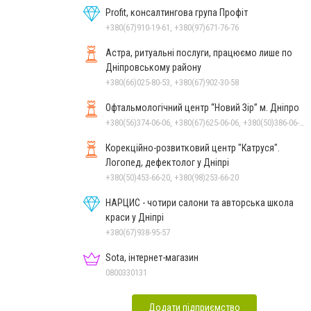
Profit, консалтингова група Профіт
+380(67)910-19-61, +380(97)671-76-76
Астра, ритуальні послуги, працюємо лише по
Дніпровському району
+380(66)025-80-53, +380(67)902-30-58
Офтальмологічний центр “Новий Зір” м. Дніпро
+380(56)374-06-06, +380(67)625-06-06, +380(50)386-06-06
Корекційно-розвитковий центр "Катруся".
Логопед, дефектолог у Дніпрі
+380(50)453-66-20, +380(98)253-66-20
НАРЦИС - чотири салони та авторська школа
краси у Дніпрі
+380(67)938-95-57
Sota, інтернет-магазин
0800330131
Додати підприємство