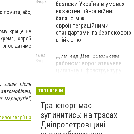
Вчора
безпеки України в умовах
екзистенційної війни:
о помити, або,
баланс між
євроінтеграційними
тому краще не
стандартами та безпековою
крема, спроб
стійкістю
ітрі осідатиме
Дим над Дніпровським
16:04
Вчора
районом: ворог атакував
.
цивільну інфраструктуру
ю лише після
 автомобілем,
ТОП НОВИНИ
х маршрутів",
Транспорт має
зупинитись: на трасах
ивої аварії на
Дніпропетровщині