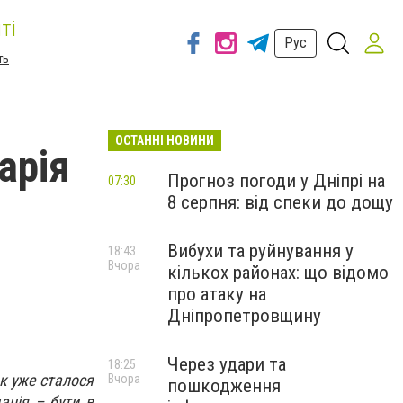
ті
Рус
ть
ОСТАННІ НОВИНИ
арія
Прогноз погоди у Дніпрі на
07:30
8 серпня: від спеки до дощу
Вибухи та руйнування у
18:43
Вчора
кількох районах: що відомо
про атаку на
Дніпропетровщину
Через удари та
18:25
як уже сталося
Вчора
пошкодження
ація – бути в