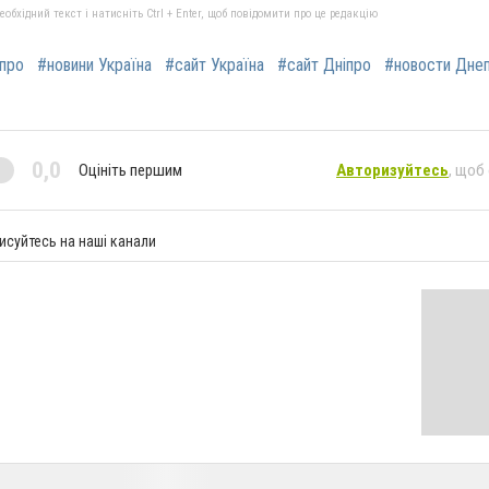
бхідний текст і натисніть Ctrl + Enter, щоб повідомити про це редакцію
іпро
#новини Україна
#сайт Україна
#сайт Дніпро
#новости Дне
0,0
Оцініть першим
Авторизуйтесь
, щоб
исуйтесь на наші канали