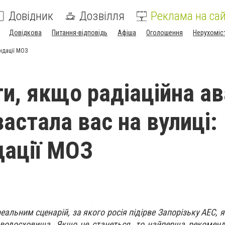
Довідник
Дозвілля
Реклама на сай
Довідкова
Питання-відповідь
Афіша
Оголошення
Нерухоміс
ендації МОЗ
и, якщо радіаційна ав
астала вас на вулиці:
ації МОЗ
еальним сценарій, за якого росія підірве Запорізьку АЕС, 
водосховища. Якщо це станеться, то найперша рекоменд