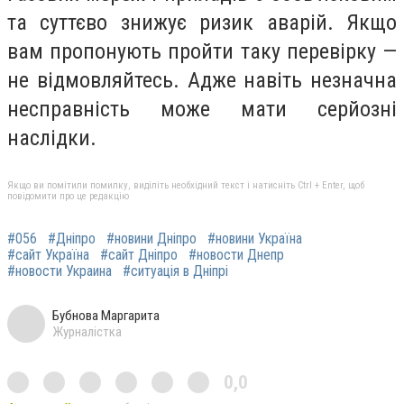
та суттєво знижує ризик аварій. Якщо
вам пропонують пройти таку перевірку —
не відмовляйтесь. Адже навіть незначна
несправність може мати серйозні
наслідки.
Якщо ви помітили помилку, виділіть необхідний текст і натисніть Ctrl + Enter, щоб
повідомити про це редакцію
#056
#Дніпро
#новини Дніпро
#новини Україна
#сайт Україна
#сайт Дніпро
#новости Днепр
#новости Украина
#ситуація в Дніпрі
Бубнова Маргарита
Журналістка
0,0