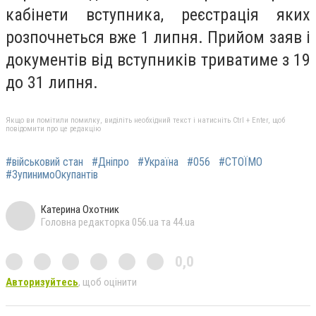
кабінети вступника, реєстрація яких
розпочнеться вже 1 липня. Прийом заяв і
документів від вступників триватиме з 19
до 31 липня.
Якщо ви помітили помилку, виділіть необхідний текст і натисніть Ctrl + Enter, щоб
повідомити про це редакцію
#військовий стан
#Дніпро
#Україна
#056
#СТОЇМО
#ЗупинимоОкупантів
Катерина Охотник
Головна редакторка 056.ua та 44.ua
0,0
Авторизуйтесь
, щоб оцінити