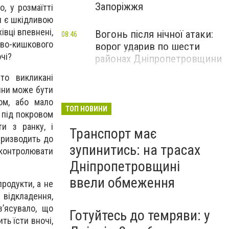
Запоріжжя
, у розмаїтті
я є шкідливою
івці впевнені,
Вогонь після нічної атаки:
08:46
ово-кишкового
ворог ударив по шести
чі?
районах Дніпропетровщини
то викликані
ини може бути
ом, або мало
ТОП НОВИНИ
 під покровом
и з ранку, і
Транспорт має
призводить до
зупинитись: на трасах
 контролювати
Дніпропетровщині
ввели обмеження
родукти, а не
відкладення,
з’ясувало, що
Готуйтесь до темряви: у
ть їсти вночі,