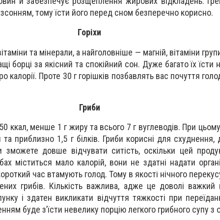
овин й забезпечує розщеплення жирових відкладень. Гр
зсонням, тому їсти його перед сном безперечно корисно.
Горіхи
ітаміни та мінерали, а найголовніше — магній, вітаміни групи
і борці за якісний та спокійний сон. Дуже багато їх їсти 
ро калорії. Проте 30 г горішків позбавлять вас почуття голо
Гриби
50 ккал, менше 1 г жиру та всього 7 г вуглеводів. При цьому 
и та приблизно 1,5 г білків. Гриби корисні для схуднення,
и зможете довше відчувати ситість, оскільки цей проду
ибах міститься мало калорій, вони не здатні надати орган
 короткий час втамують голод. Тому в якості нічного перекус
ених грибів. Кількість важлива, адже це доволі важкий 
унку і здатен викликати відчуття тяжкості при переїдан
енням буде з’їсти невелику порцію легкого грибного супу з