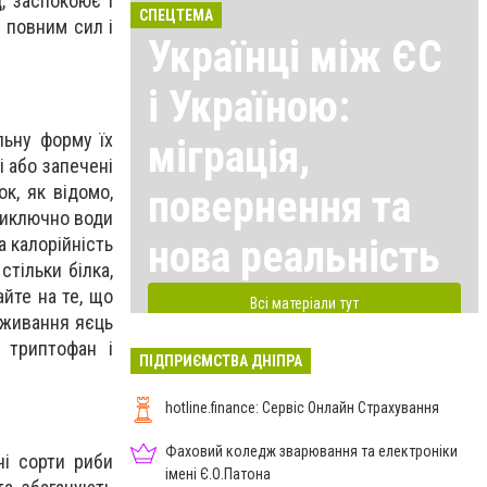
, заспокоює і
СПЕЦТЕМА
и повним сил і
Українці між ЄС
і Україною:
льну форму їх
міграція,
і або запечені
к, як відомо,
повернення та
 виключно води
нова реальність
а калорійність
стільки білка,
айте на те, що
Всі матеріали тут
вживання яєць
 триптофан і
ПІДПРИЄМСТВА ДНІПРА
hotline.finance: Сервіс Онлайн Страхування
Фаховий коледж зварювання та електроніки
ні сорти риби
імені Є.О.Патона