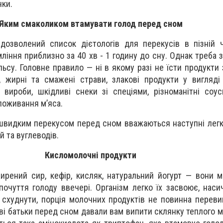
чки.
Яким смаколиком втамувати голод перед сном
дозволений список дієтологів для перекусів в пізній 
ління приблизно за 40 хв - 1 годину до сну. Однак треба з
льсу. Головне правило — ні в якому разі не їсти продукти
, жирні та смажені страви, злакові продукти у вигляді
і вироби, шкідливі снеки зі спеціями, різноманітні соус
споживання м’яса.
швидким перекусом перед сном вважаються наступні легк
й та вуглеводів.
Кисломолочні продукти
ирений сир, кефір, кисляк, натуральний йогурт — вони мі
очуття голоду ввечері. Організм легко їх засвоює, наси
схуднути, порція молочних продуктів не повинна переви
тві батьки перед сном давали вам випити склянку теплого м