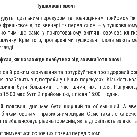
Тушковані овочі
 будуть ідеальним перекусом та повноцінним прийомом їжі
е фреш-овочів, то ввечері та перед сном — у тушкованом
ано тим, що саме у приготованому вигляді овочева клітк
лунку. Крім того, пропарені чи тушковані плоди мають ме
игляді.
фхак, як назавжди позбутися від звички їсти вночі
е свій режим харчування та потурбуйтися про здоровий со
я позбавить від потреби у нічних перекусах. Кількість кал
повинні бути більшими та частішими, ніж після. Наприкла
 15:00 має бути 2 прийоми їжі, а після 15:00 — один.
ій половині дня має бути ширший та об'ємніший. А вве
 білкам, овочам і правильним жирам. Саме така легка веч
а збалансовує рівень гормонів, які відповідають за якість
дотримуватися основних правил перед сном: