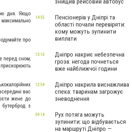
знищив рейсовий автобус
ою дня. Якщо
Пенсіонерів у Дніпрі та
14:55
и максимально
області почали перевіряти:
кому можуть зупинити
виплати
 подумайте про
Дніпро накриє небезпечна
13:10
е перед сном,
гроза: негода почнеться
і прискорюють
вже найближчої години
Дніпро накрила виснажлива
ькокалорійних
12:54
спека: тваринам загрожує
 всередині вас
зневоднення
дієти жене до
и бутерброд з
Рух потяга можуть
09:14
зупинити: що відбувається
на маршруті Дніпро —