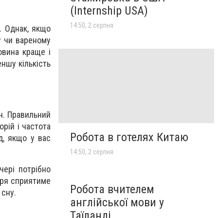
(Internship USA)
14:50, 2 серпня
. Однак, якщо
у чи вареному
овина краще і
ншу кількість
н. Правильний
орій і частота
Робота в готелях Китаю
д, якщо у вас
14:50, 2 серпня
чері потрібно
еря сприятиме
Робота вчителем
 сну.
англійської мови у
Таїланді