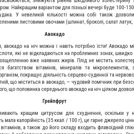
 засвоюються, знижують рівень шкідливого холестерину 
ом. Найкращим варіантом для пізньої вечері буде 100-150 г
удака. У невеликій кількості можна собі також дозвол
з зеленими листовими овочами (шпинат, броколі, салат латук,
Авокадо
 авокадо на ніч можна і навіть потрібно їсти! Авокадо мі
слоти, які не відкладаються на проблемних зонах, швидко
озщепленню вже наявних жирів. Плід не містить холестер
я багатством вітамінів, мінералів та мікроелементів,
організм, покращує діяльність серцево-судинної та нервово
гній, що міститься в авокадо, — чудовий помічник при безс
ого, що половинка середнього авокадо на ніч цілком дозвол
Грейпфрут
зивають кращим цитрусом для схуднення, оскільки у н
ь мала калорійність (35 ккал / 100 г), це гарне джерело цінн
вітамінів, а також до його складу входить флавоїдний глік