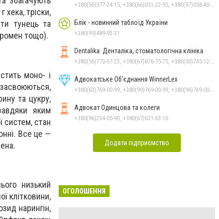
та збагачують
+380(56)377-24-15, +380(66)051-22-95, +380(97)058-40-73, +380(56)746-21-59
 хека, тріски,
Блік - новинний таблоїд України
ити тунець та
+380(99)489-93-31
 ромен тощо).
Dentalika. Денталіка, стоматологічна клініка
+380(56)770-67-23, +380(67)876-75-75, +380(50)745-12-45, +380(73)730-17-17
стить моно- і
Адвокатське Об'єднання WinnerLex
 засвоюються,
+380(63)769-00-99, +380(99)769-00-99, +380(96)769-00-99, +380(56)769-00-99
ину та цукру,
Адвокат Одинцова та колеги
 завдяки яким
+380(96)234-05-90, +380(67)631-63-16
ї систем, стан
онні. Все це —
Додати підприємство
ена.
ього низький
ОГОЛОШЕННЯ
ої клітковини,
озид нарингін,