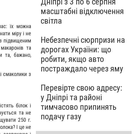
Дніпрі з 3 по 6 серпня
масштабні відключення
світла
час: їх можна
нати міру і не
Небезпечні сюрпризи на
 з підвищеним
дорогах України: що
 макаронів та
и та, бажано,
робити, якщо авто
постраждало через яму
і смаколики з
Перевірте свою адресу:
у Дніпрі та районі
тимчасово припинять
стять білок і
чується та не
подачу газу
щувати 250 г.
олока? І це не