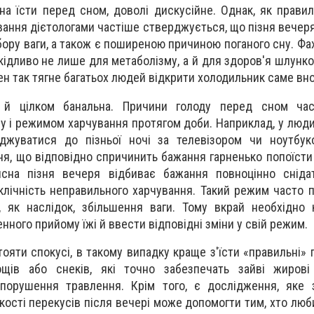
а їсти перед сном, доволі дискусійне. Однак, як правило
вання дієтологами частіше стверджується, що пізня вечер
бору ваги, а також є поширеною причиною поганого сну. Фах
кідливо не лише для метаболізму, а й для здоров'я шлунк
ен так тягне багатьох людей відкрити холодильник саме вно
і й цілком банальна. Причини голоду перед сном час
у і режимом харчування протягом доби. Наприклад, у люд
джуватися до пізньої ночі за телевізором чи ноутбук
ня, що відповідно спричинить бажання гарненько попоїсти
сна пізня вечеря відбиває бажання повноцінно снідат
иклічність неправильного харчування. Такий режим часто 
, як наслідок, збільшення ваги. Тому вкрай необхідно
нного прийому їжі й ввести відповідні зміни у свій режим.
яти спокусі, в такому випадку краще з'їсти «правильні» п
щів або снеків, які точно забезпечать зайві жирові 
 порушення травлення. Крім того, є дослідження, яке 
кості перекусів після вечері може допомогти тим, хто люби