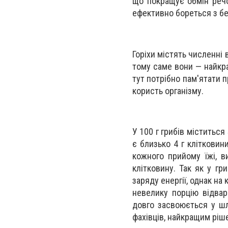
що покращує обмін реч
ефективно бореться з бе
Горіхи містять численні в
тому саме вони — найкращ
тут потрібно пам'ятати п
користь організму.
У 100 г грибів міститься 
є близько 4 г клітковин
кожного прийому їжі, в
клітковину. Так як у гр
заряду енергії, однак на
невелику порцію відвар
довго засвоюється у шл
фахівців, найкращим ріш