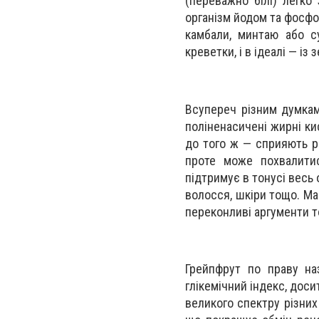
(переважно білі) легко
організм йодом та фосфор
камбали, минтаю або с
креветки, і в ідеалі — і
Всупереч різним думкам,
поліненасичені жирні ки
до того ж — сприяють р
проте може похвалитис
підтримує в тонусі весь 
волосся, шкіри тощо. Ма
переконливі аргументи т
Грейпфрут по праву на
глікемічний індекс, досит
великого спектру різних 