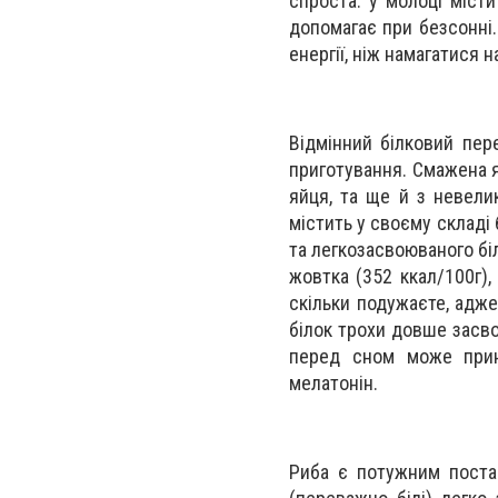
спроста: у молоці місти
допомагає при безсонні.
енергії, ніж намагатися 
Відмінний білковий пер
приготування. Смажена я
яйця, та ще й з невели
містить у своєму складі
та легкозасвоюваного бі
жовтка (352 ккал/100г), 
скільки подужаєте, адже
білок трохи довше засво
перед сном може прине
мелатонін.
Риба є потужним постач