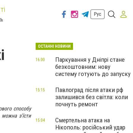
ті
Рус
ть
ОСТАННІ НОВИНИ
і
Паркування у Дніпрі стане
16:00
безкоштовним: нову
систему готують до запуску
Павлоград після атаки рф
15:15
залишився без світла: коли
почнуть ремонт
ового способу
 можна з'їсти
Смертельна атака на
15:04
Нікополь: російський удар