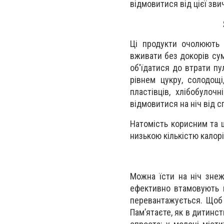
відмовитися від цієї зви
Ці продукти очолюють 
вживати без докорів сум
об'їдатися до втрати пу
рівнем цукру, солодощі
пластівців, хлібобулочн
відмовитися на ніч від 
Натомість корисним та 
низькою кількістю калорі
Можна їсти на ніч знеж
ефективно втамовують п
перевантажується. Щоб 
Пам’ятаєте, як в дитинс