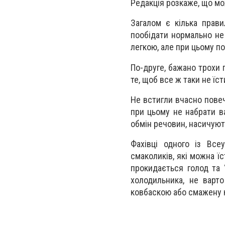
Редакція розкаже, що мож
Загалом є кілька прав
пообідати нормально не 
легкою, але при цьому п
По-друге, бажано трохи п
те, щоб все ж таки не ї
Не встигли вчасно повеч
при цьому не набрати в
обмін речовин, насичуют
Фахівці одного із Всеу
смаколиків, які можна ї
прокидається голод та 
холодильника, не варт
ковбаскою або смажену к