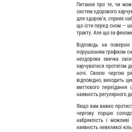
Питання про те, чи можн
систем здорового харчу
для здоров'я, сприяє на
що їсти перед сном — ш
тракту. Але що за феном
Відповідь на поверхн
порушенням графіком сн
нездорова звичка заси
харчуватися протягом д
ночі. Своєю чергою ря
відповідно, виходить ц
миттєвого переїдання і
наявність регулярного де
Якщо вам важко протисто
чергову порцію солодо
набряклість і можливі
наявність невеликої кіль