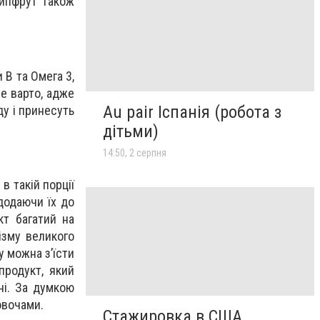
ейпфрут також
 В та Омега 3,
не варто, адже
Au pair Іспанія (робота з
ду і принесуть
дітьми)
14:50, 2 серпня
в такій порції
 додаючи їх до
кт багатий на
ізму великого
у можна з’їсти
продукт, який
ні. За думкою
 овочами.
Стажировка в США