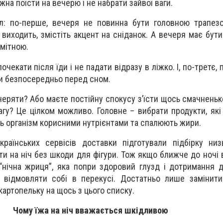
на поїсти на вечерю і не набрати зайвої ваги.
ил: по-перше, вечеря не повинна бути головною трапез
виходить, змістіть акцент на сніданок. А вечеря має бут
омітною.
очекати після їди і не падати відразу в ліжко. І, по-третє,
сти безпосередньо перед сном.
еряти? Або маєте постійну спокусу з’їсти щось смачненьк
агу? Це цілком можливо. Головне – вибрати продукти, як
ь організм корисними нутрієнтами та спалюють жири.
країнських сервісів доставки підготували підбірку низ
сти на ніч без шкоди для фігури. Тож якщо ближче до ночі
“нічна жриця”, яка попри здоровий глузд і дотримання 
о відмовляти собі в перекусі. Достатньо лише замінит
артопельку на щось з цього списку.
Чому їжа на ніч вважається шкідливою