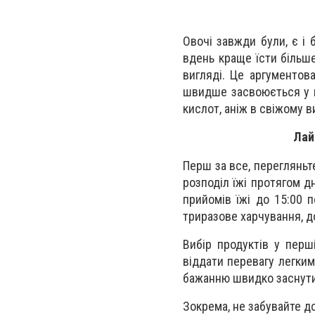
Овочі завжди були, є і
вдень краще їсти більш
вигляді. Це аргументов
швидше засвоюється у ш
кислот, аніж в свіжому в
Лай
Перш за все, перегляньт
розподіл їжі протягом дн
прийомів їжі до 15:00 
триразове харчування, до
Вибір продуктів у перш
віддати перевагу легким
бажанню швидко заснути т
Зокрема, не забувайте 