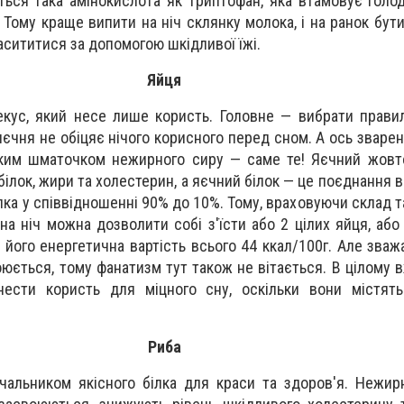
ться така амінокислота як триптофан, яка втамовує голод
 Тому краще випити на ніч склянку молока, і на ранок бут
насититися за допомогою шкідливої їжі.
Яйця
екус, який несе лише користь. Головне — вибрати прави
єчня не обіцяє нічого корисного перед сном. А ось зварен
ким шматочком нежирного сиру — саме те! Яєчний жовто
 білок, жири та холестерин, а яєчний білок — це поєднання
лка у співвідношенні 90% до 10%. Тому, враховуючи склад т
на ніч можна дозволити собі з'їсти або 2 цілих яйця, або 
 його енергетична вартість всього 44 ккал/100г. Але зваж
юється, тому фанатизм тут також не вітається. В цілому 
сти користь для міцного сну, оскільки вони містять
Риба
альником якісного білка для краси та здоров'я. Нежир