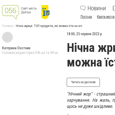
Новини
Погода
Карта міста
Головна
Нічна жриця: ТОП продуктів, які можна їсти на ніч
18:00, 25 червня 2023 р.
Нічна жр
Катерина Охотник
Головна редакторка 056.ua та 44.ua
можна їст
Читать на русском
"Нічний жор" - страшни
харчування. На жаль, п
щось не дуже шкідливе.