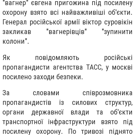
"вагнер" євгена пригожина під посилену
охорону взято всі найважливіші об'єкти.
Генерал російської армії віктор суровікін
закликав "вагнерівців" "зупинити
колони".
Як повідомляють російські
пропагандисти агентства ТАСС, у москві
посилено заходи безпеки.
За словами співрозмовника
пропагандистів із силових структур,
органи державної влади та об'єкти
транспортної інфраструктури взято під
посилену охорону. По тривозі піднято