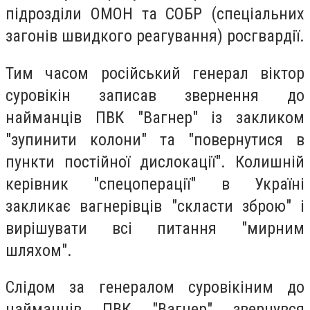
підрозділи ОМОН та СОБР (спеціальних
загонів швидкого реагування) росгвардії.
Тим часом російський генерал віктор
суровікін записав звернення до
найманців ПВК "Вагнер" із закликом
"зупинити колони" та "повернутися в
пункти постійної дислокації". Колишній
керівник "спецоперації" в Україні
закликає вагнерівців "скласти зброю" і
вирішувати всі питання "мирним
шляхом".
Слідом за генералом суровікіним до
найманців ПВК "Вагнер" звернувся