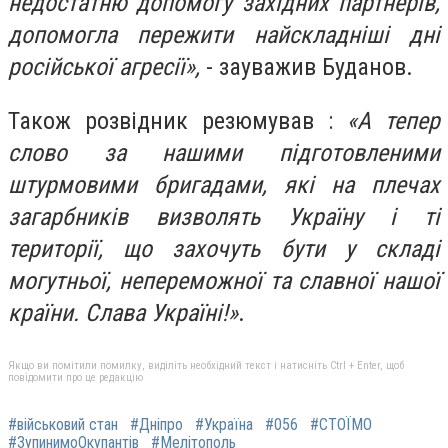
недостатню допомогу західних партнерів,
допомогла пережити найскладніші дні
російської агресії»,
- зауважив Буданов.
Також розвідник резюмував :
«А тепер
слово за нашими підготовленими
штурмовими бригадами, які на плечах
загарбників визволять Україну і ті
території, що захочуть бути у складі
могутньої, непереможної та славної нашої
країни. Слава Україні!»
.
Якщо ви помітили помилку, виділіть необхідний текст і натисніть Ctrl + Enter, щоб
повідомити про це редакцію
#військовий стан
#Дніпро
#Україна
#056
#СТОЇМО
#ЗупинимоОкупантів
#Мелітополь