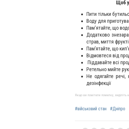
Щоб у
Пити тільки бутиль
Воду для приготуван
Пам'ятайте, що вод
Додатково знезара
страв, миття фрукті
Пам’ятайте, що кип
Відмовтеся від прод
Піддавайте всі прод
Ретельно мийте рук
Не одягайте речі,
дезінфекції
Якщо ви помітили помилку, виділіть нео
#військовий стан
#Дніпро