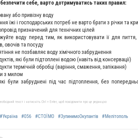
безпечити себе, варто дотримуватись таких правил:
овану або привізну воду
ня їжі і господарських потреб не варто брати з річки та к
опровід призначений для технічних цілей
жуйте воду перед тим, як використовувати її для пиття,
в, овочів та посуду
’ятіння не позбавляє воду хімічного забруднення
уктів, які були підтоплені водою (навіть від консервації)
укти термічній обробці (варіння, смаження, запікання)
и з милом
 які були забруднені під час підтоплення, без попереднь
бхідний текст і натисніть Ctrl + Enter, щоб повідомити про це редакцію
#Україна
#056
#СТОЇМО
#ЗупинимоОкупантів
#Мелітополь