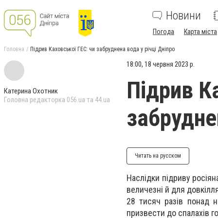
Новини
Погода
Карта міста
Головна
Підрив Каховської ГЕС: чи забруднена вода у річці Дніпро
18:00, 18 червня 2023 р.
Підрив К
Катерина Охотник
Головна редакторка 056.ua та 44.ua
забруднен
Читать на русском
Наслідки підриву росіян
величезні й для довкілля
28 тисяч разів понад 
призвести до спалахів г