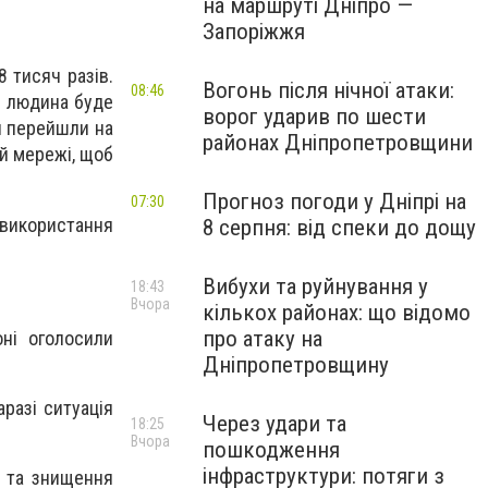
на маршруті Дніпро —
Запоріжжя
 тисяч разів.
Вогонь після нічної атаки:
08:46
и людина буде
ворог ударив по шести
и перейшли на
районах Дніпропетровщини
ій мережі, щоб
Прогноз погоди у Дніпрі на
07:30
 використання
8 серпня: від спеки до дощу
Вибухи та руйнування у
18:43
Вчора
кількох районах: що відомо
про атаку на
оні оголосили
Дніпропетровщину
разі ситуація
Через удари та
18:25
Вчора
пошкодження
інфраструктури: потяги з
у та знищення