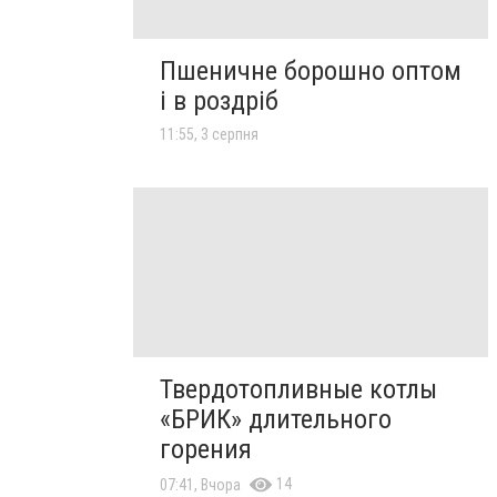
Пшеничне борошно оптом
і в роздріб
11:55, 3 серпня
Твердотопливные котлы
«БРИК» длительного
горения
14
07:41, Вчора