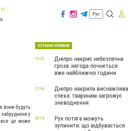
ті
Рус
ть
ОСТАННІ НОВИНИ
Дніпро накриє небезпечна
13:10
гроза: негода почнеться
вже найближчої години
Дніпро накрила виснажлива
12:54
спека: тваринам загрожує
зневоднення
ле вони будуть
і забруднена у
Рух потяга можуть
09:14
 все це може
зупинити: що відбувається