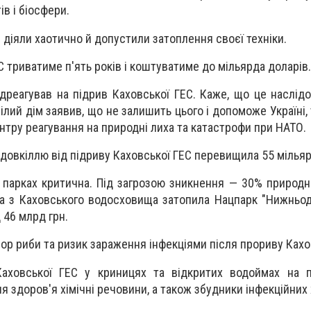
ів і біосфери.
 діяли хаотично й допустили затоплення своєї техніки.
С триватиме п'ять років і коштуватиме до мільярда доларів.
дреагував на підрив Каховської ГЕС. Каже, що це наслідо
ілий дім заявив, що не залишить цього і допоможе Україні,
нтру реагування на природні лиха та катастрофи при НАТО.
 довкіллю від підриву Каховської ГЕС перевищила 55 мільяр
х парках критична. Під загрозою зникнення — 30% природн
 з Каховського водосховища затопила Нацпарк "Нижньод
 46 млрд грн.
р риби та ризик зараження інфекціями після прориву Кахо
аховської ГЕС у криницях та відкритих водоймах на п
я здоров'я хімічні речовини, а також збудники інфекційних