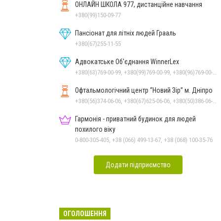
ОНЛАЙН ШКОЛА 977, дистанційне навчання
+380(99)150-09-77
Пансіонат для літніх людей Грааль
+380(67)255-11-55
Адвокатське Об'єднання WinnerLex
+380(63)769-00-99, +380(99)769-00-99, +380(96)769-00-99, +380(56)769-00-99
Офтальмологічний центр “Новий Зір” м. Дніпро
+380(56)374-06-06, +380(67)625-06-06, +380(50)386-06-06
Гармонія - приватний будинок для людей
похилого віку
0-800-305-405, +38 (066) 499-13-67, +38 (068) 100-35-76
Додати підприємство
ОГОЛОШЕННЯ