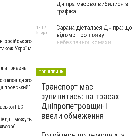
Дніпра масово вибилися з
графіка
Сарана дісталася Дніпра: що
18:17
Вчора
відомо про появу
к російського
небезпечної комахи
 також Україна
дів гривень.
ТОП НОВИНИ
о-заповідного
Транспорт має
ніпровський".
зупинитись: на трасах
Дніпропетровщині
вської ГЕС
ввели обмеження
івдні можуть
 хвороб.
Готуйтесь до темряви: у