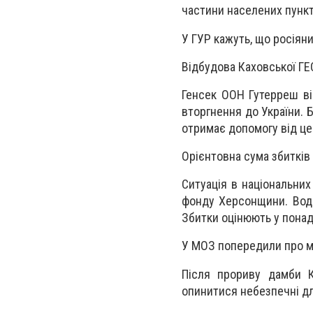
частини населених пункт
У ГУР кажуть, що росіяни
Відбудова Каховської ГЕ
Генсек ООН Гутерреш ві
вторгнення до України. Б
отримає допомогу від це
Орієнтовна сума збитків
Ситуація в національни
фонду Херсонщини. Вода
Збитки оцінюють у понад
У МОЗ попередили про мо
Після прориву дамби К
опинитися небезпечні дл