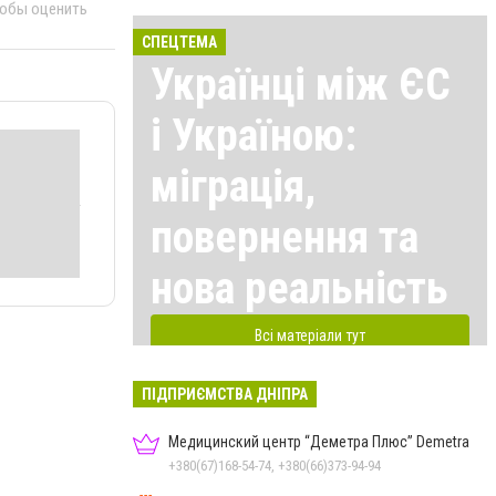
тобы оценить
СПЕЦТЕМА
Українці між ЄС
і Україною:
міграція,
повернення та
нова реальність
Всі матеріали тут
ПІДПРИЄМСТВА ДНІПРА
Медицинский центр “Деметра Плюс” Demetra
+380(67)168-54-74, +380(66)373-94-94