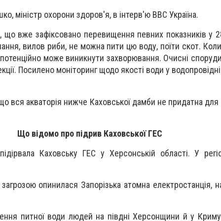
ко, міністр охорони здоров'я, в інтерв'ю ВВС Україна.
, що вже зафіксовано перевищення певних показників у 28
ання, вилов риби, не можна пити цю воду, поїти скот. Кол
то потенційно може виникнути захворювання. Очисні споруд
кції. Посилено моніторинг щодо якості води у водопровідн
 що вся акваторія нижче Каховської дамби не придатна для
Що відомо про підрив Каховської ГЕС
 підірвала Каховську ГЕС у Херсонській області. У регі
 загрозою опинилася Запорізька атомна електростанція, на
ення питної води людей на півдні Херсонщини й у Крим