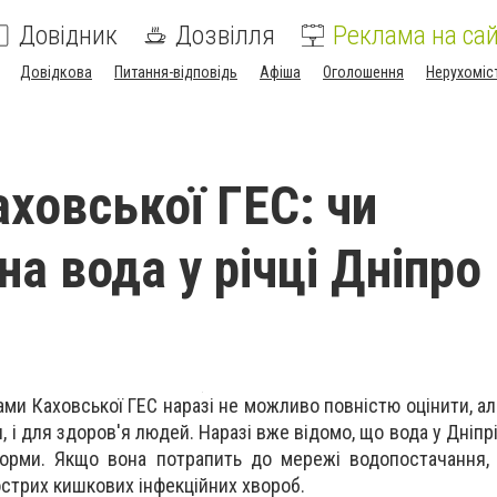
Довідник
Дозвілля
Реклама на сай
Довідкова
Питання-відповідь
Афіша
Оголошення
Нерухоміс
аховської ГЕС: чи
а вода у річці Дніпро
ами Каховської ГЕС наразі не можливо повністю оцінити, а
, і для здоров'я людей. Наразі вже відомо, що вода у Дніпр
норми. Якщо вона потрапить до мережі водопостачання,
острих кишкових інфекційних хвороб.