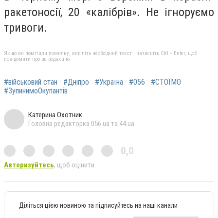
ракетоносії, 20 «калібрів». Не ігноруємо
тривоги.
Якщо ви помітили помилку, виділіть необхідний текст і натисніть Ctrl + Enter, щоб
повідомити про це редакцію
#військовий стан
#Дніпро
#Україна
#056
#СТОЇМО
#ЗупинимоОкупантів
Катерина Охотник
Головна редакторка 056.ua та 44.ua
0,0
Авторизуйтесь
, щоб оцінити
Діліться цією новиною та підписуйтесь на наші канали