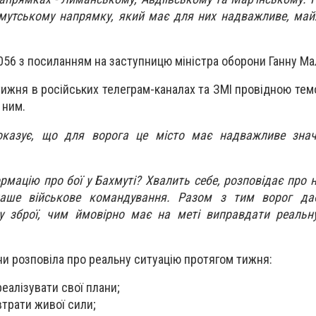
хмутському напрямку, який має для них надважливе, ма
056 з посиланням на заступницю міністра оборони Ганну Ма
 тижня в російських телеграм-каналах та ЗМІ провідною те
з ним.
показує, що для ворога це місто має надважливе зна
рмацію про бої у Бахмуті? Хвалить себе, розповідає про н
аше військове командування. Разом з тим ворог да
у зброї, чим ймовірно має на меті виправдати реальну
и розповіла про реальну ситуацію протягом тижня:
еалізувати свої плани;
втрати живої сили;