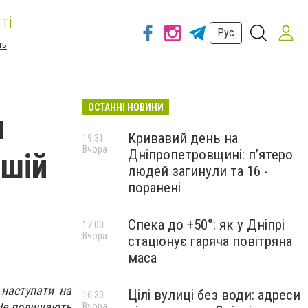
ті
Рус
ть
ОСТАННІ НОВИНИ
и
Кривавий день на
19:31
Вчора
Дніпропетровщині: п’ятеро
ішій
людей загинули та 16 -
поранені
Спека до +50°: як у Дніпрі
17:00
Вчора
стаціонує гаряча повітряна
маса
 наступати на
Цілі вулиці без води: адреси
16:30
 Не полишають
Вчора