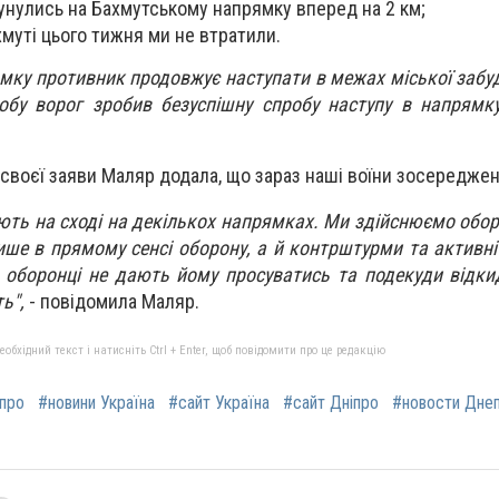
унулись на Бахмутському напрямку вперед на 2 км;
хмуті цього тижня ми не втратили.
мку противник продовжує наступати в межах міської забу
обу ворог зробив безуспішну спробу наступу в напрямк
 своєї заяви Маляр додала, що зараз наші воїни зосереджен
ють на сході на декількох напрямках. Ми здійснюємо обор
е в прямому сенсі оборону, а й контрштурми та активні д
 оборонці не дають йому просуватись та подекуди відк
ь",
- повідомила Маляр.
бхідний текст і натисніть Ctrl + Enter, щоб повідомити про це редакцію
іпро
#новини Україна
#сайт Україна
#сайт Дніпро
#новости Дне