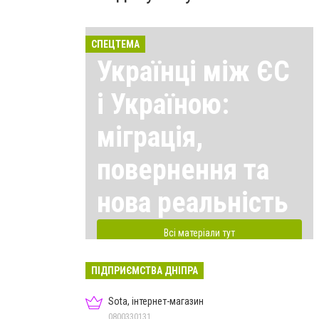
СПЕЦТЕМА
Українці між ЄС
і Україною:
міграція,
повернення та
нова реальність
Всі матеріали тут
ПІДПРИЄМСТВА ДНІПРА
Sota, інтернет-магазин
0800330131