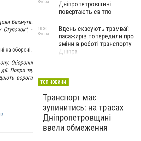
Вчора
Дніпропетровщині
повертають світло
дови Бахмута.
Вдень скасують трамваї:
10:30
у Ступочок"
, -
Вчора
пасажирів попередили про
зміни в роботі транспорту
ні на обороні.
Дніпра
ону. Оборонні
ії. Попри те,
идають ворога
ТОП НОВИНИ
Транспорт має
зупинитись: на трасах
пр
Дніпропетровщині
ввели обмеження