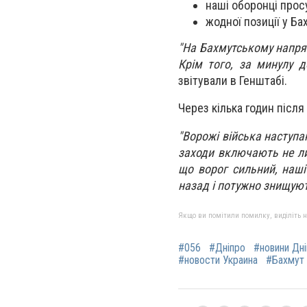
наші оборонці прос
жодної позиції у Ба
"На Бахмутському напря
Крім того, за минулу д
звітували в Генштабі.
Через кілька годин після
"Ворожі війська наступа
заходи включають не лиш
що ворог сильний, наші
назад і потужно знищуют
Якщо ви помітили помилку, виділіть нео
#056
#Дніпро
#новини Дн
#новости Украина
#Бахмут