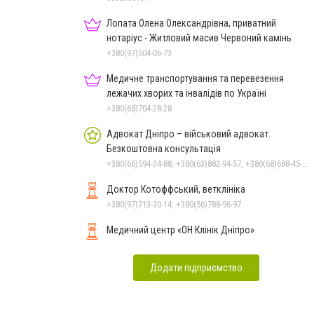
Лопата Олена Олександрівна, приватний
нотаріус - Житловий масив Червоний камінь
+380(97)504-06-73
Медичне транспортування та перевезення
лежачих хворих та інвалідів по Україні
+380(68)704-28-28
Адвокат Дніпро – військовий адвокат.
Безкоштовна консультація
+380(66)594-34-88, +380(63)882-94-57, +380(68)688-45-53
Доктор Котоффський, ветклініка
+380(97)713-30-14, +380(56)788-96-97
Медичний центр «ОН Клінік Дніпро»
Додати підприємство