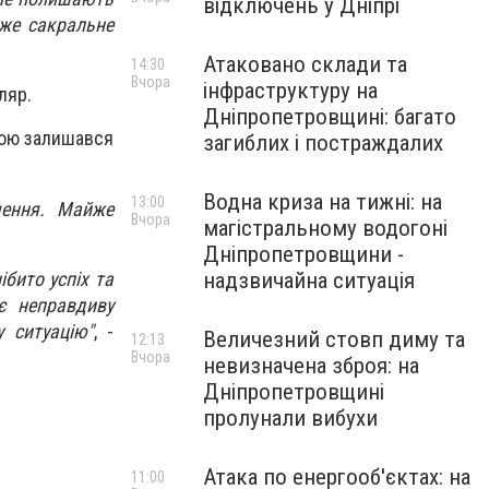
відключень у Дніпрі
йже сакральне
Атаковано склади та
14:30
Вчора
інфраструктуру на
ляр.
Дніпропетровщині: багато
мою залишався
загиблих і постраждалих
Водна криза на тижні: на
13:00
чення. Майже
Вчора
магістральному водогоні
Дніпропетровщини -
ібито успіх та
надзвичайна ситуація
є неправдиву
 ситуацію"
, -
Величезний стовп диму та
12:13
Вчора
невизначена зброя: на
Дніпропетровщині
пролунали вибухи
Атака по енергооб'єктах: на
11:00