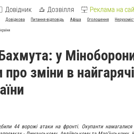
Довідник
Дозвілля
Реклама на сай
Довідкова
Питання-відповідь
Афіша
Оголошення
Нерухоміс
України
Бахмута: у Міноборон
 про зміни в найгаряч
аїни
дбили 44 ворожі атаки на фронті. Окупанти намагалися
апрямках - Лиманському, Авдіївському та Мар'їнському.