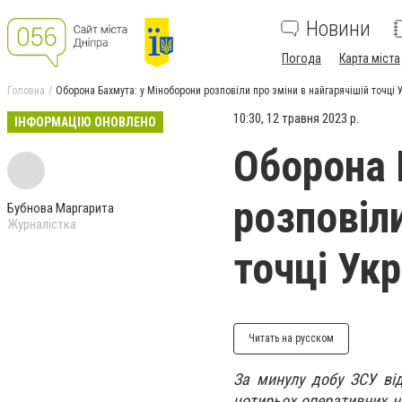
Новини
Погода
Карта міста
Головна
Оборона Бахмута: у Міноборони розповіли про зміни в найгарячішій точці 
10:30, 12 травня 2023 р.
ІНФОРМАЦІЮ ОНОВЛЕНО
Оборона 
розповіли
Бубнова Маргарита
Журналістка
точці Укр
Читать на русском
За минулу добу ЗСУ ві
чотирьох оперативних н