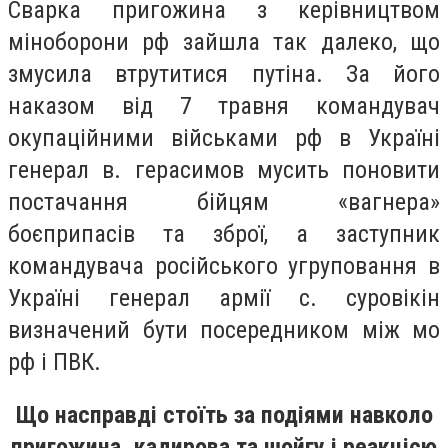
Сварка пригожина з керівництвом
міноборони рф зайшла так далеко, що
змусила втрутитися путіна. За його
наказом від 7 травня командувач
окупаційними військами рф в Україні
генерал в. герасимов мусить поновити
постачання бійцям «вагнера»
боєприпасів та зброї, а заступник
командувача російського угруповання в
Україні генерал армії с. суровікін
визначений бути посередником між мо
рф і ПВК.
Що насправді стоїть за подіями навколо
пригожина, кадирова та шойгу і реакцією