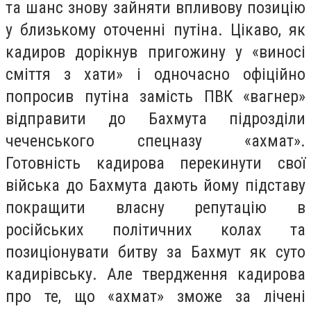
та шанс знову зайняти впливову позицію
у близькому оточенні путіна. Цікаво, як
кадиров дорікнув пригожину у «виносі
сміття з хати» і одночасно офіційно
попросив путіна замість ПВК «вагнер»
відправити до Бахмута підрозділи
чеченського спецназу «ахмат».
Готовність кадирова перекинути свої
війська до Бахмута дають йому підставу
покращити власну репутацію в
російських політичних колах та
позиціонувати битву за Бахмут як суто
кадирівську. Але твердження кадирова
про те, що «ахмат» зможе за лічені