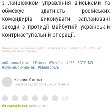
з ланцюжком управління військами та
обмежує здатність російських
командирів виконувати заплановані
заходи з протидії майбутній українській
контрнаступальній операції.
Якщо ви помітили помилку, виділіть необхідний текст і натисніть Ctrl + Enter, щоб
повідомити про це редакцію
#військовий стан
#Дніпро
#Україна
#056
#СТОЇМО
#ЗупинимоОкупантів
#Мелітополь
Катерина Охотник
Головна редакторка 056.ua та 44.ua
0,0
Авторизуйтесь
, щоб оцінити