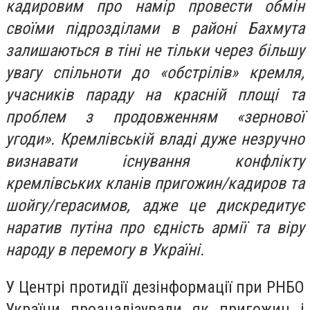
кадировим про намір провести обмін
своїми підрозділами в районі Бахмута
залишаються в тіні не тільки через більшу
увагу спільноти до «обстрілів» кремля,
учасників параду на красній площі та
проблем з продовженням «зернової
угоди». Кремлівській владі дуже незручно
визнавати існування конфлікту
кремлівських кланів пригожин/кадиров та
шойгу/герасимов, адже це дискредитує
наратив путіна про єдність армії та віру
народу в перемогу в Україні.
У Центрі протидії дезінформації при РНБО
України проаналізували як пригожин і