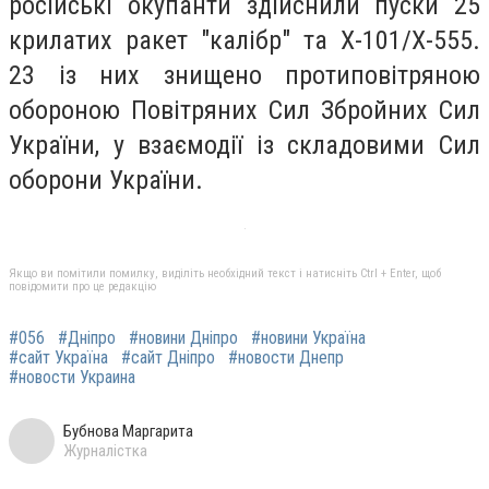
російські окупанти здійснили пуски 25
крилатих ракет "калібр" та Х-101/Х-555.
23 із них знищено протиповітряною
обороною Повітряних Сил Збройних Сил
України, у взаємодії із складовими Сил
оборони України.
Якщо ви помітили помилку, виділіть необхідний текст і натисніть Ctrl + Enter, щоб
повідомити про це редакцію
#056
#Дніпро
#новини Дніпро
#новини Україна
#сайт Україна
#сайт Дніпро
#новости Днепр
#новости Украина
Бубнова Маргарита
Журналістка