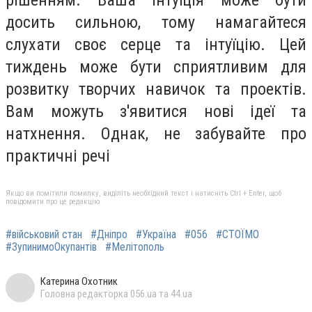
рішенням. Ваша інтуїція може бути
досить сильною, тому намагайтеся
слухати своє серце та інтуїцію. Цей
тиждень може бути сприятливим для
розвитку творчих навичок та проектів.
Вам можуть з'явитися нові ідеї та
натхнення. Однак, не забувайте про
практичні речі
Якщо ви помітили помилку, виділіть необхідний текст і натисніть Ctrl + Enter, щоб
повідомити про це редакцію
#військовий стан
#Дніпро
#Україна
#056
#СТОЇМО
#ЗупинимоОкупантів
#Мелітополь
Катерина Охотник
Головна редакторка 056.ua та 44.ua