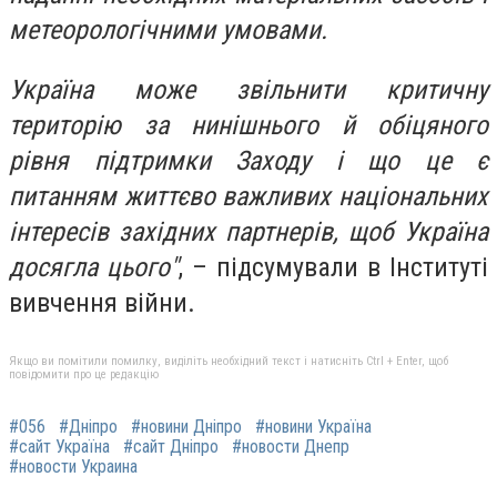
метеорологічними умовами.
Україна може звільнити критичну
територію за нинішнього й обіцяного
рівня підтримки Заходу і що це є
питанням життєво важливих національних
інтересів західних партнерів, щоб Україна
досягла цього"
, – підсумували в Інституті
вивчення війни.
Якщо ви помітили помилку, виділіть необхідний текст і натисніть Ctrl + Enter, щоб
повідомити про це редакцію
#056
#Дніпро
#новини Дніпро
#новини Україна
#сайт Україна
#сайт Дніпро
#новости Днепр
#новости Украина