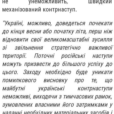
не унеможливить, швидкий
механізований контрнаступ.
"Україні, можливо, доведеться почекати
до кінця весни або початку літа, перш ніж
відновити свої великомасштабні зусилля
зі звільнення стратегічно важливої
території. Поточні російські наступи
можуть призвести до більшого успіху до
цього. Заходу необхідно буде уникати
помилкового висновку про те, що
майбутні українські контрнаступи
неможливі, виходячи з тимчасових рамок,
зумовлених власними його затримками у
наданні необхідних матеріальних засобів і