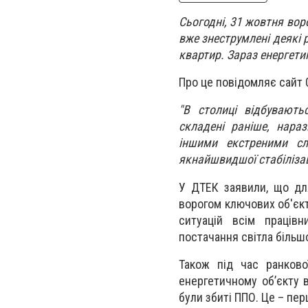
Сьогодні, 31 жовтня вор
вже знеструмлені деякі 
квартир. Зараз енергети
Про це повідомляє сайт 
"В столиці відбувають
складені раніше, нараз
іншими екстреними с
якнайшвидшої стабілізаці
У ДТЕК заявили, що для
ворогом ключових об'єкт
ситуацій всім праців
постачання світла більш
Також під час ранково
енергетичному об’єкту в
були збиті ППО. Це – пе