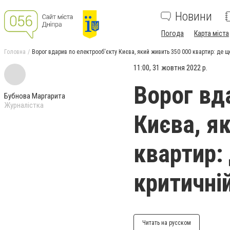
Новини
Погода
Карта міста
Головна
Ворог вдарив по електрооб‘єкту Києва, який живить 350 000 квартир: де ще
11:00, 31 жовтня 2022 р.
Ворог вд
Бубнова Маргарита
Журналістка
Києва, я
квартир: 
критичні
Читать на русском