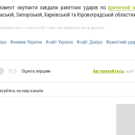
момент окупанти завдали ракетних ударів по
критичній і
каській, Запорізькій, Харківській та Кіровоградській областях
бхідний текст і натисніть Ctrl + Enter, щоб повідомити про це редакцію
іпро
#новини Україна
#сайт Україна
#сайт Дніпро
#ракетний уда
0,0
Оцініть першим
Авторизуйтесь
, щоб
исуйтесь на наші канали