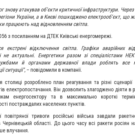
ог знову атакував об’єкти критичної інфраструктури. Через
регіони України, а в Києві пошкоджено електрооб‘єкт, що 
ки працюють над відновленням світла.
056 з посиланням на ДТЕК Київські енергомережі.
ся екстрені відключення світла. Графіки аварійних ві
і не актуальні. Енергетики разом зі спеціалістами НЕК
лужбами й органами державної влади роблять все 
ї ситуації"
, – повідомили в компанії.
 столиці розроблено план реагування та різні сценарі
ів електропостачання. Він дозволить злагоджено діяти в р
никам енергосектору та в максимально короткі термі
ості постраждалих населених пунктів.
ї повітряної тривоги російські війська завдали ракет
 Чернівецькій області. До цього часу всі ракети росіян 
рше влучання.