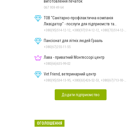
виготовлення печаток
067 959 49 64
ТОВ "Санітарно-профілактична компанія
Ліквідатор" - послуги для підприємств та
населення
+380(95)514-12-12, +380(97)514-12-12, +380(73)514-12-12
Пансіонат для літніх людей Грааль
+380(67)255-11-55
Лава - приватний Монтессорі центр
+380(66)635-99-02
Vet Friend, ветеринарний центр
+380(95)534-13-95, +380(63)426-52-53, +380(67)713-93-47
Додати підприємство
ОГОЛОШЕННЯ