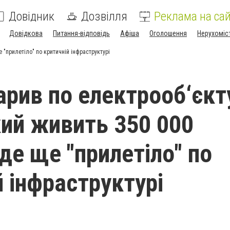
Довідник
Дозвілля
Реклама на сай
Довідкова
Питання-відповідь
Афіша
Оголошення
Нерухоміс
 "прилетіло" по критичній інфраструктурі
арив по електрооб‘єкт
кий живить 350 000
де ще "прилетіло" по
й інфраструктурі