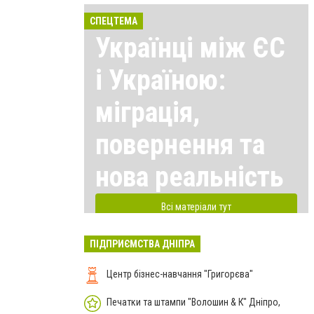
СПЕЦТЕМА
Українці між ЄС
і Україною:
міграція,
повернення та
нова реальність
Всі матеріали тут
ПІДПРИЄМСТВА ДНІПРА
Центр бізнес-навчання "Григорєва"
Печатки та штампи "Волошин & К" Дніпро,