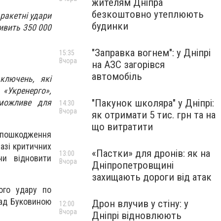
жителям Дніпра
безкоштовно утеплюють
 ракетні удари
будинки
живить 350 000
"Заправка вогнем": у Дніпрі
15:35
Вчора
на АЗС загорівся
автомобіль
дключень, які
 «Укренерго»,
"Пакунок школяра" у Дніпрі:
можливе для
14:30
Вчора
як отримати 5 тис. грн та на
що витратити
ї пошкодження
азі критичних
«Пастки» для дронів: як на
13:00
ни відновити
Вчора
Дніпропетровщині
захищають дороги від атак
ного удару по
над Буковиною
Дрон влучив у стіну: у
12:00
Вчора
Дніпрі відновлюють