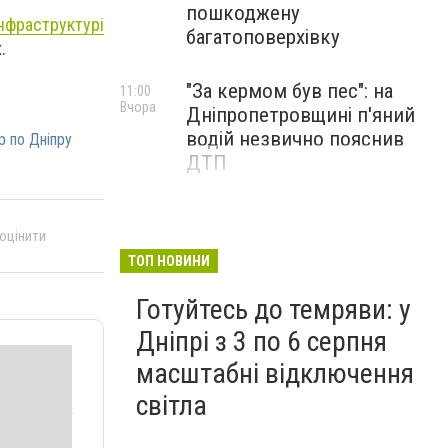
пошкоджену
нфраструктурі
багатоповерхівку
.
"За кермом був пес": на
11:00
Вчора
Дніпропетровщині п'яний
водій незвично пояснив
р по Дніпру
ДТП
 оцінити
ТОП НОВИНИ
Готуйтесь до темряви: у
Дніпрі з 3 по 6 серпня
масштабні відключення
світла