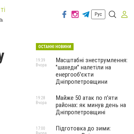
ті
Рус
ть
ОСТАННІ НОВИНИ
у
Масштабні знеструмлення:
19:39
Вчора
"шахеди" налетіли на
енергооб'єкти
Дніпропетровщини
Майже 50 атак по п'яти
19:28
Вчора
районах: як минув день на
Дніпропетровщині
Підготовка до зими:
17:00
Вчора