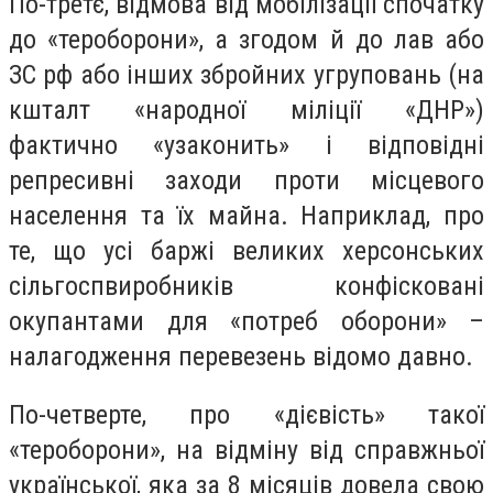
По-третє, відмова від мобілізації спочатку
до «тероборони», а згодом й до лав або
ЗС рф або інших збройних угруповань (на
кшталт «народної міліції «ДНР»)
фактично «узаконить» і відповідні
репресивні заходи проти місцевого
населення та їх майна. Наприклад, про
те, що усі баржі великих херсонських
сільгоспвиробників конфісковані
окупантами для «потреб оборони» –
налагодження перевезень відомо давно.
По-четверте, про «дієвість» такої
«тероборони», на відміну від справжньої
української, яка за 8 місяців довела свою