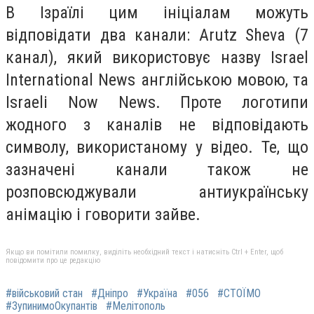
В Ізраїлі цим ініціалам можуть
відповідати два канали: Arutz Sheva (7
канал), який використовує назву Israel
International News англійською мовою, та
Israeli Now News. Проте логотипи
жодного з каналів не відповідають
символу, використаному у відео. Те, що
зазначені канали також не
розповсюджували антиукраїнську
анімацію і говорити зайве.
Якщо ви помітили помилку, виділіть необхідний текст і натисніть Ctrl + Enter, щоб
повідомити про це редакцію
#військовий стан
#Дніпро
#Україна
#056
#СТОЇМО
#ЗупинимоОкупантів
#Мелітополь