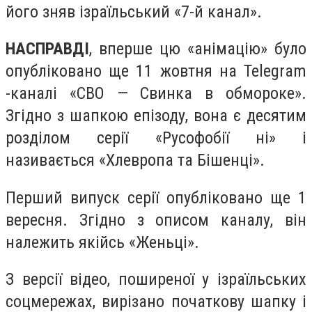
його зняв ізраїльський «7-й канал».
НАСПРАВДІ
, вперше цю «анімацію» було
опубліковано ще 11 жовтня на Telegram
-каналі «СВО — Свинка в обмороке».
Згідно з шапкою епізоду, вона є десятим
розділом серії «Русофобії ні» і
називається «Хлевропа та Бішенці».
Перший випуск серії опубліковано ще 1
вересня. Згідно з описом каналу, він
належить якійсь «Женьці».
З версії відео, поширеної у ізраїльських
соцмережах, вирізано початкову шапку і