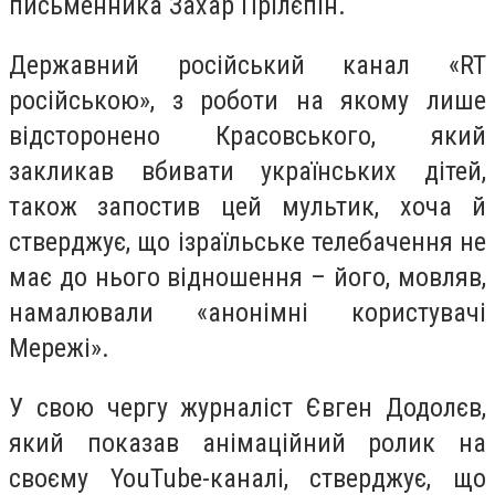
письменника Захар Прілєпін.
Державний російський канал «RT
російською», з роботи на якому лише
відсторонено Красовського, який
закликав вбивати українських дітей,
також запостив цей мультик, хоча й
стверджує, що ізраїльське телебачення не
має до нього відношення – його, мовляв,
намалювали «анонімні користувачі
Мережі».
У свою чергу журналіст Євген Додолєв,
який показав анімаційний ролик на
своєму YouTube-каналі, стверджує, що