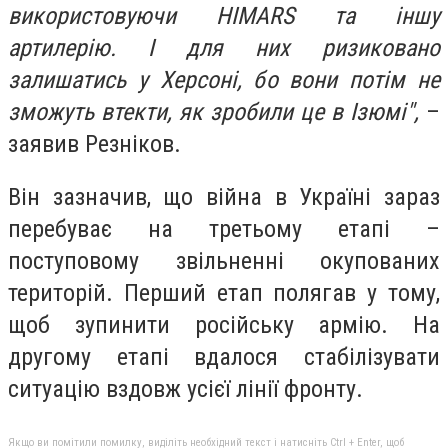
використовуючи HIMARS та іншу
артилерію. І для них ризиковано
залишатись у Херсоні, бо вони потім не
зможуть втекти, як зробили це в Ізюмі",
–
заявив Резніков.
Він зазначив, що війна в Україні зараз
перебуває на третьому етапі –
поступовому звільненні окупованих
територій. Перший етап полягав у тому,
щоб зупинити російську армію. На
другому етапі вдалося стабілізувати
ситуацію вздовж усієї лінії фронту.
Якщо ви помітили помилку, виділіть необхідний текст і натисніть Ctrl + Enter, щоб