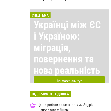
СПЕЦТЕМА
Українці між ЄС
і Україною:
міграція,
повернення та
нова реальність
Всі матеріали тут
ПІДПРИЄМСТВА ДНІПРА
Центр роботи з залежностями Андрія
Шаповалова у Дніпрі