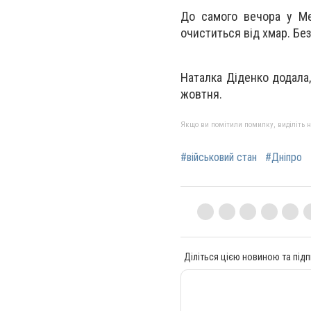
До самого вечора у Ме
очиститься від хмар. Без
Наталка Діденко додала, 
жовтня.
Якщо ви помітили помилку, виділіть нео
#військовий стан
#Дніпро
Діліться цією новиною та підп