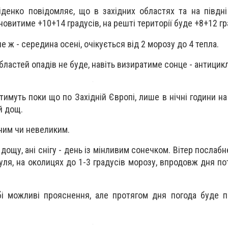
денко повідомляє, що в західних областях та на півдн
овитиме +10+14 градусів, на решті території буде +8+12 гр
ле ж - середина осені, очікується від 2 морозу до 4 тепла.
бластей опадів не буде, навіть визиратиме сонце - антицик
имуть поки що по Західній Європі, лише в нічні години на
й дощ.
рним чи невеликим.
 дощу, ані снігу - день із мінливим сонечком. Вітер послаб
нуля, на околицях до 1-3 градусів морозу, впродовж дня по
бі можливі прояснення, але протягом дня погода буде 