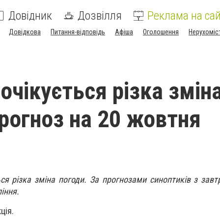
Довідник
Дозвілля
Реклама на сай
Довідкова
Питання-відповідь
Афіша
Оголошення
Нерухоміс
 очікується різка змін
прогноз на 20 жовтня
ться різка зміна погоди. За прогнозами синоптиків з зав
іння.
ція.