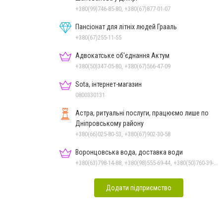
+380(99)746-85-80, +380(67)877-01-07
Пансіонат для літніх людей Грааль
+380(67)255-11-55
Адвокатське об'єднання Актум
+380(50)347-05-80, +380(67)566-47-09
Sota, інтернет-магазин
0800330131
Астра, ритуальні послуги, працюємо лише по
Дніпровському району
+380(66)025-80-53, +380(67)902-30-58
Воронцовська вода, доставка води
+380(63)798-14-88, +380(98)555-69-44, +380(50)760-39-90, +380(56)798-14-88
Додати підприємство