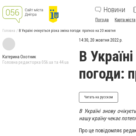
Новини
Погода
Карта міста
Головна
В Україні очікується різка зміна погоди: прогноз на 20 жовтня
14:30, 20 жовтня 2022 р.
В Україні
Катерина Охотник
Головна редакторка 056.ua та 44.ua
погоди: 
Читать на русском
В Україні знову очікує
нашу країну чекає потепл
Про це повідомляє редак