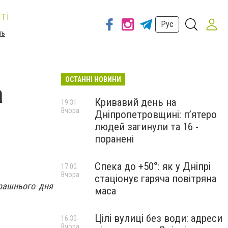
ті
Рус
ть
ОСТАННІ НОВИНИ
а
Кривавий день на
19:31
Вчора
Дніпропетровщині: п’ятеро
людей загинули та 16 -
поранені
Спека до +50°: як у Дніпрі
17:00
Вчора
стаціонує гаряча повітряна
трашнього дня
маса
Цілі вулиці без води: адреси
16:30
Вчора