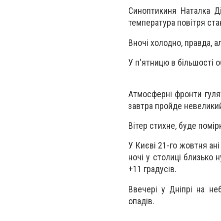
Синоптикиня Наталка Ді
температура повітря стан
Вночі холодно, правда, а
У п'ятницю в більшості о
Атмосферні фронти гулят
завтра пройде невелики
Вітер стихне, буде помі
У Києві 21-го жовтня ані
ночі у столиці близько 
+11 градусів.
Ввечері у Дніпрі на не
опадів.