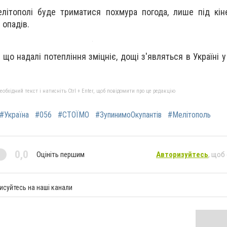
літополі буде триматися похмура погода, лише під кін
 опадів.
що надалі потепління зміцніє, дощі з'являться в Україні у
бхідний текст і натисніть Ctrl + Enter, щоб повідомити про це редакцію
#Україна
#056
#СТОЇМО
#ЗупинимоОкупантів
#Мелітополь
0,0
Оцініть першим
Авторизуйтесь
, щоб
исуйтесь на наші канали