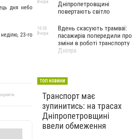
Вчора
Дніпропетровщині
ець дня небо
повертають світло
Вдень скасують трамваї:
10:30
Вчора
 неділю, 23-го
пасажирів попередили про
зміни в роботі транспорту
Дніпра
ТОП НОВИНИ
Транспорт має
 оцінити
зупинитись: на трасах
Дніпропетровщині
ввели обмеження