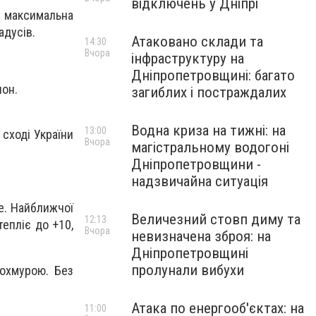
відключень у Дніпрі
і максимальна
адусів.
Атаковано склади та
14:30
Вчора
інфраструктуру на
Дніпропетровщині: багато
лон.
загиблих і постраждалих
Водна криза на тижні: на
13:00
 сході України
Вчора
магістральному водогоні
Дніпропетровщини -
надзвичайна ситуація
не. Найближчої
Величезний стовп диму та
12:13
тепліє до +10,
Вчора
невизначена зброя: на
Дніпропетровщині
пролунали вибухи
похмурою. Без
Атака по енергооб'єктах: на
11:00