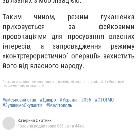
зв'язаних з мобілізацією.
Таким чином, режим лукашенка
приховується за фейковими
провокаціями для просування власних
інтересів, а запровадження режиму
«контртерористичної операції» захистить
його від власного народу.
Якщо ви помітили помилку, виділіть необхідний текст і натисніть Ctrl + Enter, щоб
повідомити про це редакцію
#військовий стан
#Дніпро
#Україна
#056
#СТОЇМО
#ЗупинимоОкупантів
#Мелітополь
Катерина Охотник
Головна редакторка 056.ua та 44.ua