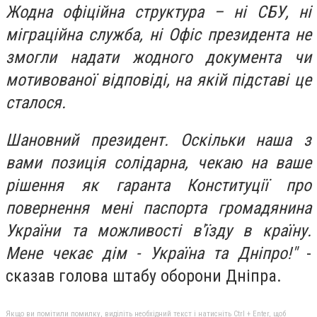
Жодна офіційна структура – ​​ні СБУ, ні
міграційна служба, ні Офіс президента не
змогли надати жодного документа чи
мотивованої відповіді, на якій підставі це
сталося.
Шановний президент. Оскільки наша з
вами позиція солідарна, чекаю на ваше
рішення як гаранта Конституції про
повернення мені паспорта громадянина
України та можливості в'їзду в країну.
Мене чекає дім - Україна та Дніпро!"
-
сказав голова штабу оборони Дніпра.
Якщо ви помітили помилку, виділіть необхідний текст і натисніть Ctrl + Enter, щоб