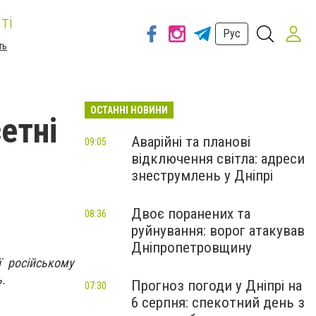
ті
Рус
ть
ОСТАННІ НОВИНИ
етні
Аварійні та планові
09:05
відключення світла: адреси
знеструмлень у Дніпрі
Двоє поранених та
08:36
руйнування: ворог атакував
Дніпропетровщину
ї російському
ь.
Прогноз погоди у Дніпрі на
07:30
6 серпня: спекотний день з