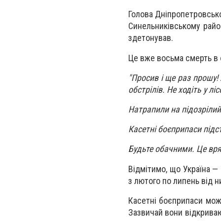
Голова Дніпропетровсько
Синельниківському район
здетонував.
Це вже восьма смерть в 
"Просив і ще раз прошу!
обстрілів. Не ходіть у л
Натрапили на підозрілий
Касетні боєприпаси підст
Будьте обачними. Це вря
Відмітимо, що Україна — 
з лютого по липень від 
Касетні боєприпаси можу
Зазвичай вони відкривают