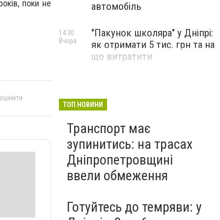
оків, поки не
автомобіль
"Пакунок школяра" у Дніпрі:
14:30
Вчора
як отримати 5 тис. грн та на
що витратити
 оцінити
ТОП НОВИНИ
Транспорт має
зупинитись: на трасах
Дніпропетровщині
ввели обмеження
Готуйтесь до темряви: у