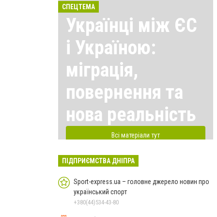
СПЕЦТЕМА
Українці між ЄС
і Україною:
міграція,
повернення та
нова реальність
Всі матеріали тут
ПІДПРИЄМСТВА ДНІПРА
Sport-express.ua – головне джерело новин про
український спорт
+380(44)534-43-80