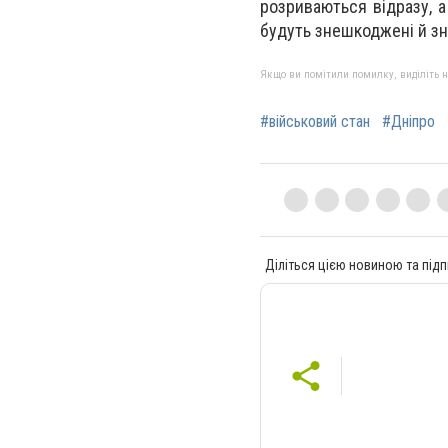
розриваються відразу, а
будуть знешкоджені й зн
Якщо ви помітили помилку, виділіть нео
#військовий стан
#Дніпро
Діліться цією новиною та підп