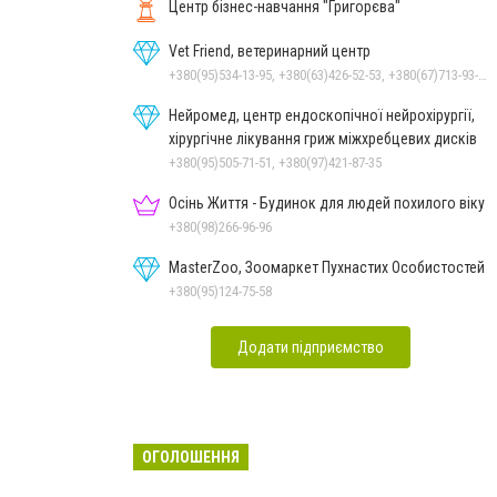
Центр бізнес-навчання "Григорєва"
Vet Friend, ветеринарний центр
+380(95)534-13-95, +380(63)426-52-53, +380(67)713-93-47
Нейромед, центр ендоскопічної нейрохірургії,
хірургічне лікування гриж міжхребцевих дисків
+380(95)505-71-51, +380(97)421-87-35
Осінь Життя - Будинок для людей похилого віку
+380(98)266-96-96
MasterZoo, Зоомаркет Пухнастих Особистостей
+380(95)124-75-58
Додати підприємство
ОГОЛОШЕННЯ