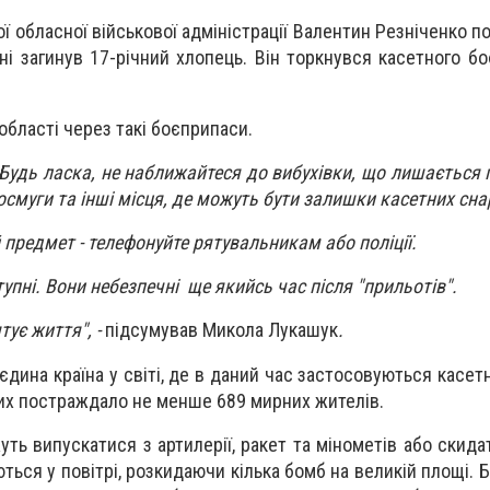
ї обласної військової адміністрації Валентин Резніченко п
і загинув 17-річний хлопець. Він торкнувся касетного бо
області через такі боєприпаси.
 Будь ласка, не наближайтеся до вибухівки, що лишається 
ісосмуги та інші місця, де можуть бути залишки касетних сн
 предмет - телефонуйте рятувальникам або поліції.
упні. Вони небезпечні ще якийсь час після "прильотів".
тує життя", -
підсумував Микола Лукашук
.
єдина країна у світі, де в даний час застосовуються касет
них постраждало не менше 689 мирних жителів.
ть випускатися з артилерії, ракет та мінометів або скидат
ься у повітрі, розкидаючи кілька бомб на великій площі. Б