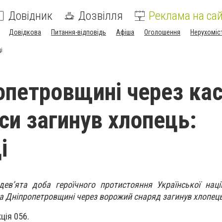
Довідник
Дозвілля
Реклама на сай
Довідкова
Питання-відповідь
Афіша
Оголошення
Нерухоміс
і
опетровщині через кас
си загинув хлопець:
і
дев’ята доба героїчного протистояння Української наці
а Дніпропетровщині через ворожий снаряд загинув хлопец
ція 056.