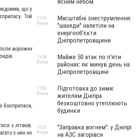
ясним небом
овідомив, що у
єприпасу. Той
Масштабні знеструмлення:
19:39
Вчора
"шахеди" налетіли на
енергооб'єкти
Дніпропетровщини
після ворожих
арядів.
Майже 50 атак по п'яти
19:28
Вчора
районах: як минув день на
Дніпропетровщині
Підготовка до зими:
17:00
Вчора
жителям Дніпра
безкоштовно утеплюють
ні боєприпаси,
будинки
ися з літаків.
"Заправка вогнем": у Дніпрі
15:35
агато з них не
Вчора
на АЗС загорівся