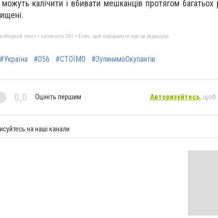
 можуть калічити і вбивати мешканців протягом багатьох р
ищені.
бхідний текст і натисніть Ctrl + Enter, щоб повідомити про це редакцію
#Україна
#056
#СТОЇМО
#ЗупинимоОкупантів
0,0
Оцініть першим
Авторизуйтесь
, щоб
исуйтесь на наші канали