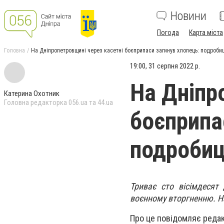
Новини
Погода
Карта міста
Головна
На Дніпропетровщині через касетні боєприпаси загинув хлопець: подробиц
19:00, 31 серпня 2022 р.
На Дніпр
Катерина Охотник
Головна редакторка 056.ua та 44.ua
боєприпа
подробиц
Триває сто вісімдесят 
воєнному вторгненню. Н
Про це повідомляє редак