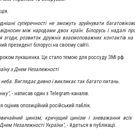
ція.
днішні суперечності не зможуть зруйнувати багатовіко
відносин між народами двох країн. Білорусь і надалі п
я згоди, розвиток дружніх взаємоповажних контактів на в
й президент білорусі на своєму сайті.
 кроком лукашенка. Це стало темою для россуду ЗМІ рф.
аїну з Днем Незалежності
неба. Виглядає дивно і викликає так багато питань.
нку"
, - написав один з Telegram-каналів.
я оцінив опозиційний російський паблік.
звичайний цинізм; кричущий цинізм і зневажання всіх 
 Днем Незалежності України"
, - йдеться в публікації.