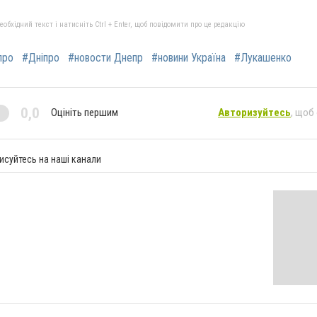
бхідний текст і натисніть Ctrl + Enter, щоб повідомити про це редакцію
про
#Дніпро
#новости Днепр
#новини Україна
#Лукашенко
0,0
Оцініть першим
Авторизуйтесь
, щоб
исуйтесь на наші канали