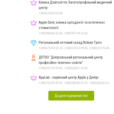
Клініка Довголіття, багатопрофільний медичний
центр
+380(67)630-64-58
Apple Dent, клініка ортодонтії та естетичної
стоматології
+380(98)445-54-40, +380(99)744-55-66
Регіональний оптовий склад Nokian Tyres
+380(67)554-52-24, +380(67)610-99-90, +380(67)575-48-22
ДПТНЗ "Дніпровський регіональний центр
професійно-технічної освіти"
+380(97)739-59-94, +380(66)821-45-04
AppLab - сервісний центр Apple у Дніпрі
+380(73)282-87-87, +380(99)282-87-87, +380(66)282-87-87
Додати підприємство