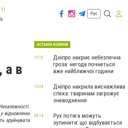
ті
Рус
ть
ОСТАННІ НОВИНИ
Дніпро накриє небезпечна
13:10
гроза: негода почнеться
 а в
вже найближчої години
Дніпро накрила виснажлива
12:54
спека: тваринам загрожує
зневоднення
 Незалежності.
у відновленні
Рух потяга можуть
09:14
уть зруйнувати
зупинити: що відбувається