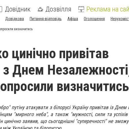
Довідник
Дозвілля
Реклама на сай
Довідкова
Питання-відповідь
Афіша
Оголошення
Нерухоміс
попросили визначитись
о цинічно привітав
в з Днем Незалежності,
попросили визначитись
бро" путіну атакувати з білорусі Україну привітав із Днем
цям "мирного неба", а також "мужності, сили та успіхів 
ін цинічно заявив, що сьогоднішні "суперечності" не змож
и між Україною та білоруссю.