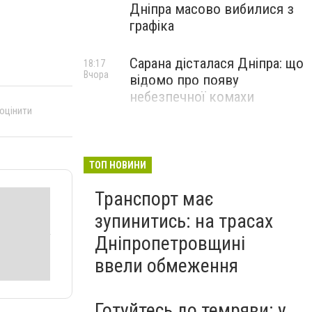
Дніпра масово вибилися з
графіка
Сарана дісталася Дніпра: що
18:17
Вчора
відомо про появу
небезпечної комахи
 оцінити
ТОП НОВИНИ
Транспорт має
зупинитись: на трасах
Дніпропетровщині
ввели обмеження
Готуйтесь до темряви: у