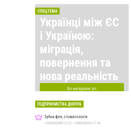
СПЕЦТЕМА
Українці між ЄС
і Україною:
міграція,
повернення та
нова реальність
Всі матеріали тут
ПІДПРИЄМСТВА ДНІПРА
Зубна фея, стоматологія
+380(66)889-12-22, +380(68)600-77-44