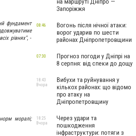
на маршруті Дніпро —
Запоріжжя
вий фундамент
Вогонь після нічної атаки:
08:46
родовжуватиме
ворог ударив по шести
сіх рівнях"
, -
районах Дніпропетровщини
Прогноз погоди у Дніпрі на
07:30
8 серпня: від спеки до дощу
Вибухи та руйнування у
18:43
Вчора
кількох районах: що відомо
про атаку на
Дніпропетровщину
Через удари та
норм моралі;
18:25
Вчора
пошкодження
інфраструктури: потяги з