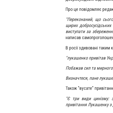
Про це повідомляє редак
"Переконаний, що сього
щирих добросусідських 
виступати за збереженн
написав самопроголошени
В росії здивовані таким
"лукашенко привітав Укр
Побажав сил та мирного 
Визначтеся, пане лукаше
Також "вусате" привітанн
"Є три види цинізму: 
привітання Лукашенку з