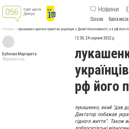
Новини
Погода
Карта міста
Головна
лукашенко цинічно привітав українців з Днем Незалежності, а в рф його 
12:30, 24 серпня 2022 р.
лукашенк
Бубнова Маргарита
Журналістка
українці
рф його 
лукашенко, який "дав до
Диктатор побажав україн
гідного життя". Також в
добросусідські відносин