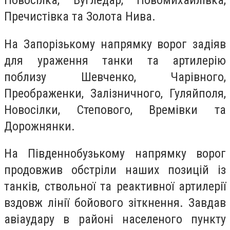
Новосілка, Вугледар, Новомихайлівка,
Пречистівка та Золота Нива.
На Запорізькому напрямку ворог задіяв
для ураження танки та артилерію
поблизу Шевченко, Чарівного,
Преображенки, Залізничного, Гуляйполя,
Новосілки, Степового, Времівки та
Дорожнянки.
На Південнобузькому напрямку ворог
продовжив обстріли наших позицій із
танків, ствольної та реактивної артилерії
вздовж лінії бойового зіткнення. Завдав
авіаудару в районі населеного пункту