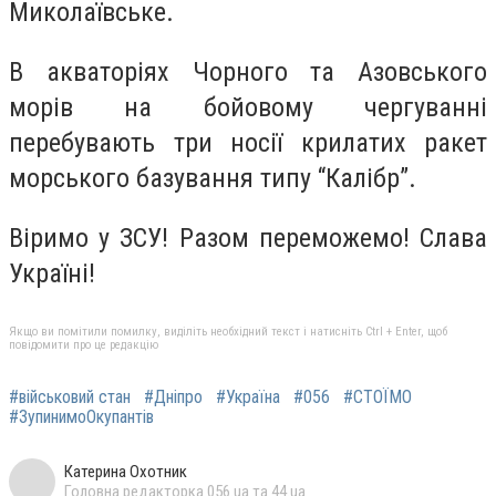
Миколаївське.
В акваторіях Чорного та Азовського
морів на бойовому чергуванні
перебувають три носії крилатих ракет
морського базування типу “Калібр”.
Віримо у ЗСУ! Разом переможемо! Слава
Україні!
Якщо ви помітили помилку, виділіть необхідний текст і натисніть Ctrl + Enter, щоб
повідомити про це редакцію
#військовий стан
#Дніпро
#Україна
#056
#СТОЇМО
#ЗупинимоОкупантів
Катерина Охотник
Головна редакторка 056.ua та 44.ua