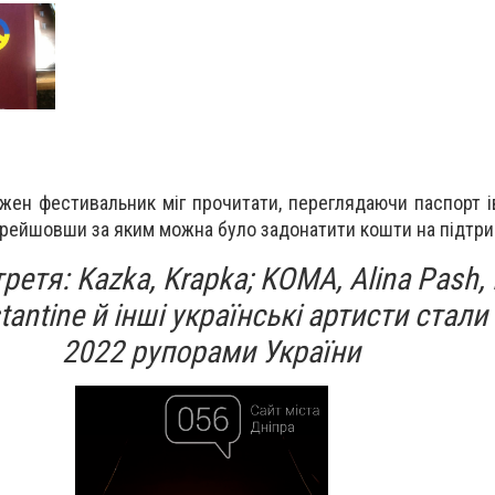
ожен фестивальник міг прочитати, переглядаючи паспорт і
рейшовши за яким можна було задонатити кошти на підтри
етя: Kazka, Krapka; KOMA, Alina Pash, 
antine й інші українські артисти стали 
2022 рупорами України