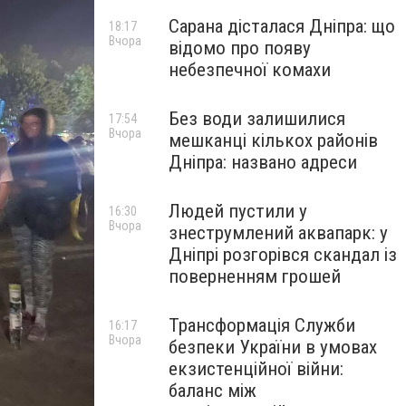
Сарана дісталася Дніпра: що
18:17
Вчора
відомо про появу
небезпечної комахи
Без води залишилися
17:54
Вчора
мешканці кількох районів
Дніпра: названо адреси
Людей пустили у
16:30
Вчора
знеструмлений аквапарк: у
Дніпрі розгорівся скандал із
поверненням грошей
Трансформація Служби
16:17
Вчора
безпеки України в умовах
екзистенційної війни:
баланс між