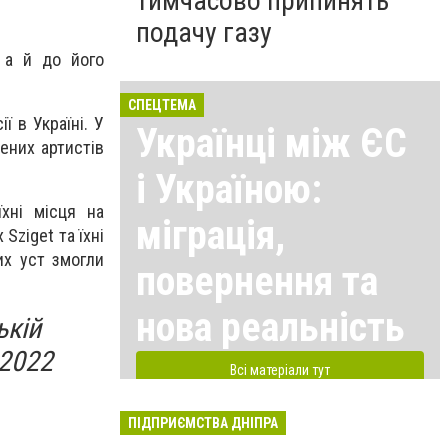
тимчасово припинять
подачу газу
, а й до його
СПЕЦТЕМА
ї в Україні. У
Українці між ЄС
лених артистів
і Україною:
їхні місця на
міграція,
Sziget та їхні
их уст змогли
повернення та
нова реальність
ькій
 2022
Всі матеріали тут
ПІДПРИЄМСТВА ДНІПРА