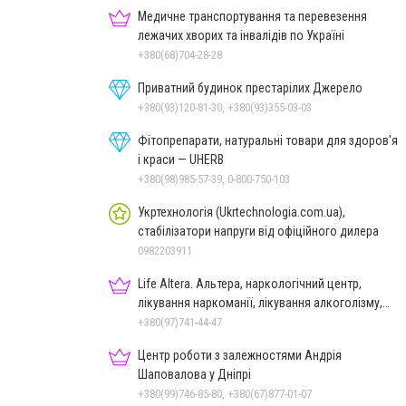
Медичне транспортування та перевезення
лежачих хворих та інвалідів по Україні
+380(68)704-28-28
Приватний будинок престарілих Джерело
+380(93)120-81-30, +380(93)355-03-03
Фітопрепарати, натуральні товари для здоров'я
і краси — UHERB
+380(98)985-57-39, 0-800-750-103
Укртехнологія (Ukrtechnologia.com.ua),
стабілізатори напруги від офіційного дилера
0982203911
Life Altera. Альтера, наркологічний центр,
лікування наркоманії, лікування алкоголізму,
зняття ломки
+380(97)741-44-47
Центр роботи з залежностями Андрія
Шаповалова у Дніпрі
+380(99)746-85-80, +380(67)877-01-07