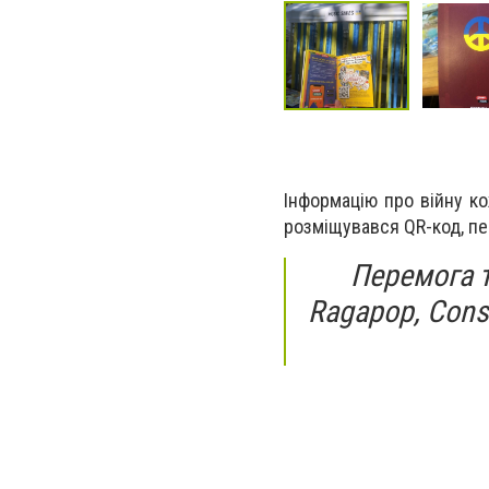
Інформацію про війну к
розміщувався QR-код, пе
Перемога тр
Ragapop, Const