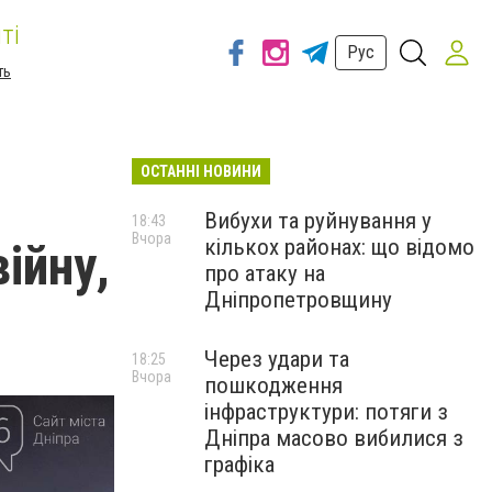
ті
Рус
ть
ОСТАННІ НОВИНИ
Вибухи та руйнування у
18:43
Вчора
кількох районах: що відомо
війну,
про атаку на
Дніпропетровщину
Через удари та
18:25
Вчора
пошкодження
інфраструктури: потяги з
Дніпра масово вибилися з
графіка