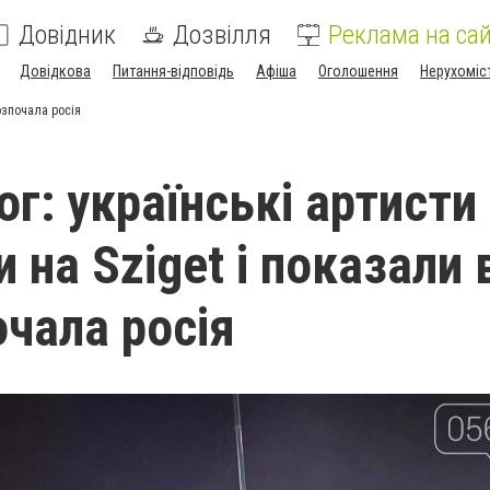
Довідник
Дозвілля
Реклама на сай
Довідкова
Питання-відповідь
Афіша
Оголошення
Нерухоміс
розпочала росія
г: українські артисти
 на Sziget і показали 
очала росія