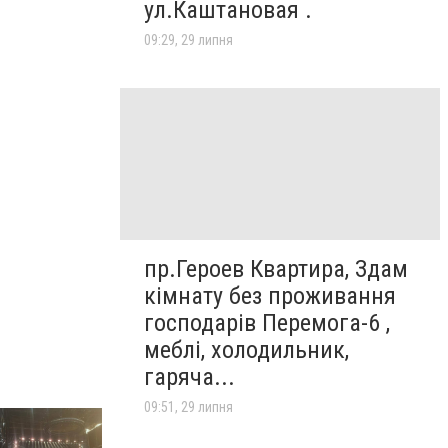
ул.Каштановая .
09:29, 29 липня
пр.Героев Квартира, Здам
кімнату без проживання
господарів Перемога-6 ,
меблі, холодильник,
гаряча...
09:51, 29 липня