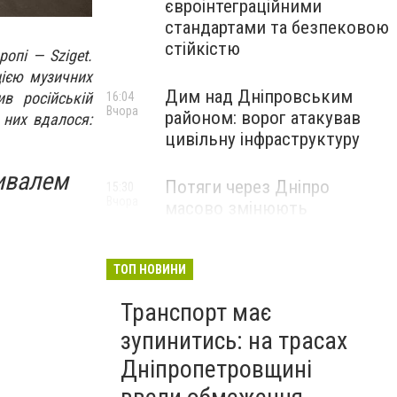
євроінтеграційними
стандартами та безпековою
стійкістю
опі — Sziget.
цією музичних
Дим над Дніпровським
в російській
16:04
Вчора
районом: ворог атакував
 них вдалося:
цивільну інфраструктуру
ивалем
Потяги через Дніпро
15:30
Вчора
масово змінюють
маршрути: що сталося
ТОП НОВИНИ
Транспорт має
зупинитись: на трасах
Дніпропетровщині