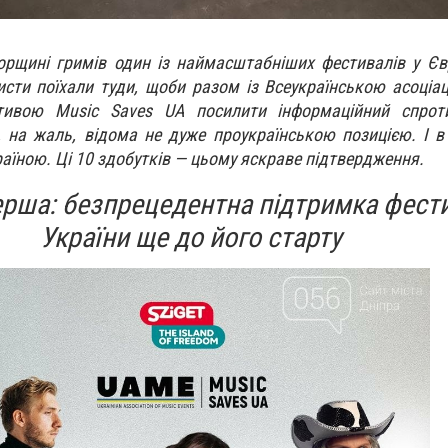
орщині гримів один із наймасштабніших фестивалів у Євр
тисти поїхали туди, щоби разом із Всеукраїнською асоціа
ативою Music Saves UA посилити інформаційний спроти
о, на жаль, відома не дуже проукраїнською позицією. І в
раїною. Ці 10 здобутків — цьому яскраве підтвердження.
ерша: безпрецедентна підтримка фест
України ще до його старту