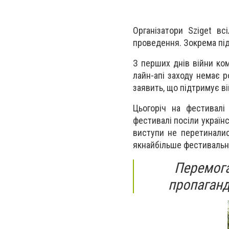
Організатори Sziget вс
проведення. Зокрема під
З перших днів війни ком
лайн-апі заходу немає р
заявить, що підтримує ві
Цьогоріч на фестивалі 
фестивалі посіли українсь
виступи не перетиналис
якнайбільше фестивальни
Перемога
пропаганд