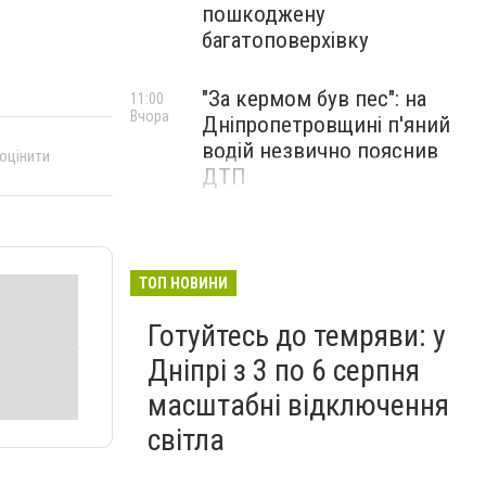
пошкоджену
багатоповерхівку
"За кермом був пес": на
11:00
Вчора
Дніпропетровщині п'яний
водій незвично пояснив
 оцінити
ДТП
ТОП НОВИНИ
Готуйтесь до темряви: у
Дніпрі з 3 по 6 серпня
масштабні відключення
світла