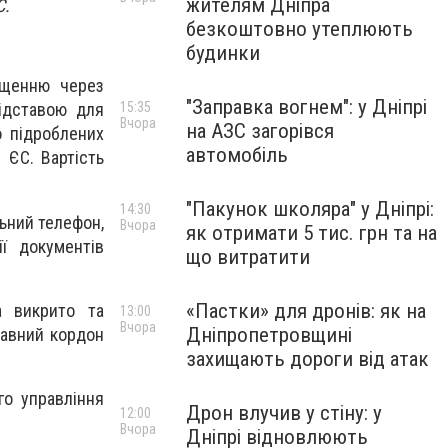
жителям Дніпра
С.
безкоштовно утеплюють
будинки
іщенню через
"Заправка вогнем": у Дніпрі
15:35
Підставою для
Вчора
на АЗС загорівся
о підроблених
автомобіль
 ЄС. Вартість
"Пакунок школяра" у Дніпрі:
14:30
ьний телефон,
Вчора
як отримати 5 тис. грн та на
ї документів
що витратити
«Пастки» для дронів: як на
а викрито та
13:00
Вчора
Дніпропетровщині
жавний кордон
захищають дороги від атак
о управління
Дрон влучив у стіну: у
12:00
Вчора
Дніпрі відновлюють