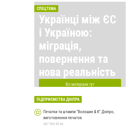
СПЕЦТЕМА
Українці між ЄС
і Україною:
міграція,
повернення та
нова реальність
Всі матеріали тут
ПІДПРИЄМСТВА ДНІПРА
Печатки та штампи "Волошин & К" Дніпро,
виготовлення печаток
067 959 49 64