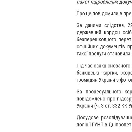
пакет підроблених докум
Про це повідомили в пре
За даними слідства, 2
державний кордон осіб,
безперешкодного перет
офіційних документів п
такої послуги становила
Під час санкціонованого
банківські картки, жо
громадян України з фоток
За процесуального кер
повідомлено про підозр
України (ч. 3 ст. 332 КК У
Досудове розслідуванн
поліції ГУНП в Дніпропет