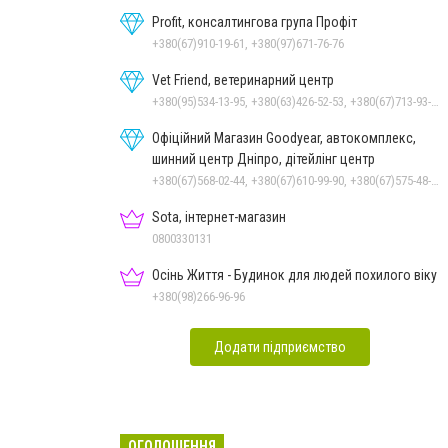
Profit, консалтингова група Профіт
+380(67)910-19-61, +380(97)671-76-76
Vet Friend, ветеринарний центр
+380(95)534-13-95, +380(63)426-52-53, +380(67)713-93-47
Офіційний Магазин Goodyear, автокомплекс,
шинний центр Дніпро, дітейлінг центр
+380(67)568-02-44, +380(67)610-99-90, +380(67)575-48-22
Sota, інтернет-магазин
0800330131
Осінь Життя - Будинок для людей похилого віку
+380(98)266-96-96
Додати підприємство
ОГОЛОШЕННЯ