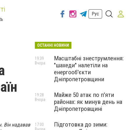
ті
Рус
ть
ОСТАННІ НОВИНИ
Масштабні знеструмлення:
19:39
Вчора
"шахеди" налетіли на
а
енергооб'єкти
Дніпропетровщини
аїн
Майже 50 атак по п'яти
19:28
Вчора
районах: як минув день на
Дніпропетровщині
Підготовка до зими:
. Він надавав
17:00
Вчора