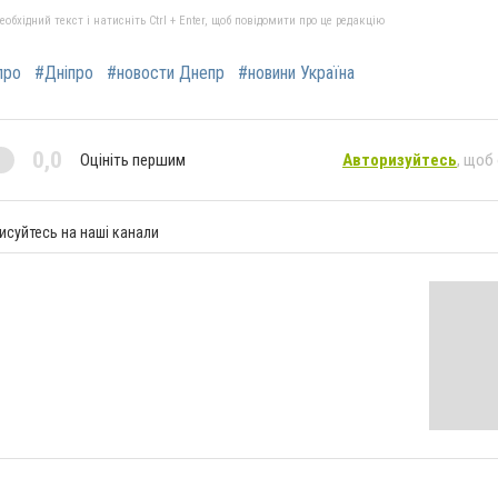
бхідний текст і натисніть Ctrl + Enter, щоб повідомити про це редакцію
про
#Дніпро
#новости Днепр
#новини Україна
0,0
Оцініть першим
Авторизуйтесь
, щоб
исуйтесь на наші канали