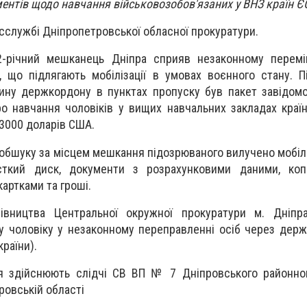
ентів щодо навчання військовозобов'язаних у ВНЗ країн Є
сслужбі Дніпропетровської обласної прокуратури.
2-річний мешканець Дніпра сприяв незаконному перем
 що підлягають мобілізації в умовах воєнного стану. 
ину держкордону в пунктах пропуску був пакет завідом
ро навчання чоловіків у вищих навчальних закладах країн
 3000 доларів США.
 обшуку за місцем мешкання підозрюваного вилучено мобіл
рсткий диск, документи з розрахунковими даними, копі
артками та гроші.
івництва Центральної окружної прокуратури м. Дніпр
у чоловіку у незаконному переправленні осіб через дер
країни).
я здійснюють слідчі СВ ВП № 7 Дніпровського районног
ровській області