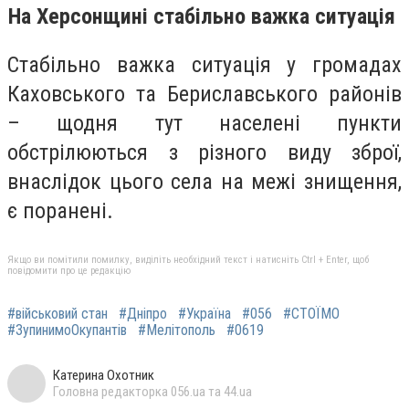
На Херсонщині стабільно важка ситуація
Стабільно важка ситуація у громадах
Каховського та Бериславського районів
– щодня тут населені пункти
обстрілюються з різного виду зброї,
внаслідок цього села на межі знищення,
є поранені.
Якщо ви помітили помилку, виділіть необхідний текст і натисніть Ctrl + Enter, щоб
повідомити про це редакцію
#військовий стан
#Дніпро
#Україна
#056
#СТОЇМО
#ЗупинимоОкупантів
#Мелітополь
#0619
Катерина Охотник
Головна редакторка 056.ua та 44.ua