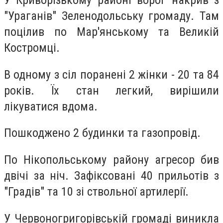
У Криворізькому районі ворог накрив з
"Ураганів" Зеленодольську громаду. Там
поцілив по Мар'янському та Великій
Костромці.
В одному з сіл поранені 2 жінки - 20 та 84
років. Їх стан легкий, вирішили
лікуватися вдома.
Пошкоджено 2 будинки та газопровід.
По Нікопольському району агресор бив
двічі за ніч. Зафіксовані 40 прильотів з
"Градів" та 10 зі ствольної артилерії.
У Червоногригорівській громаді виникла