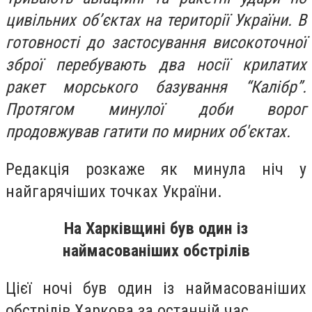
цивільних об’єктах на території України. В
готовності до застосування високоточної
зброї перебувають два носії крилатих
ракет морського базування “Калібр”.
Протягом минулої доби ворог
продовжував гатити по мирних об'єктах.
Редакція розкаже як минула ніч у
найгарячіших точках України.
На Харківщині був один із
наймасованіших обстрілів
Цієї ночі був один із наймасованіших
обстрілів Харкова за останній час.