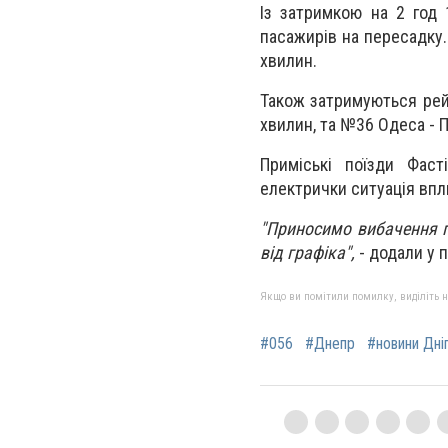
Із затримкою на 2 год
пасажирів на пересадку.
хвилин.
Також затримуються рейс
хвилин, та №36 Одеса - П
Приміські поїзди Фаст
електрички ситуація впл
"Приносимо вибачення п
від графіка",
- додали у 
Якщо ви помітили помилку, виділіть нео
#056
#Днепр
#новини Дні