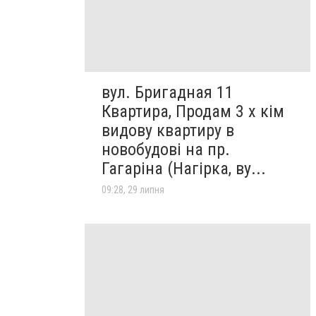
вул. Бригадная 11
Квартира, Продам 3 х кім
видову квартиру в
новобудові на пр.
Гагаріна (Нагірка, ву...
09:28, 29 липня