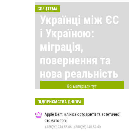
СПЕЦТЕМА
Українці між ЄС
і Україною:
міграція,
повернення та
нова реальність
Всі матеріали тут
ПІДПРИЄМСТВА ДНІПРА
Apple Dent, клініка ортодонтії та естетичної
стоматології
+380(99)744-55-66, +380(98)445-54-40