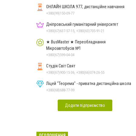
ОНЛАЙН ШКОЛА 977, дистанційне навчання
+380(99)150-09-77
Дніпровський гуманітарний університет
+380(67)637-57-15, +380(63)705-91-21
★ BusMaster ★ Переобладнання
Мікроавтобусів №1
+380(67)599-04-04
Студія Світ Свят
+380(67)900-15-36, +380(66)074-26-55
Ліцей "Теорема" - приватна дистанційна школа
+380(68)688-77-99
Додати підприємство
ОГОЛОШЕННЯ