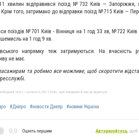
 11 хвилин відправився поїзд №732 Київ — Запоріжжя, 
 Крім того, затримано до відправки поїзд №715 Київ — Пе
и поїздів №701 Київ - Вінниця на 1 год 33 хв, №722 Київ 
шемисль на 1 год 9 хв.
івського напрямку теж затримуються. На вчасність ру
иву не має.
асажирам та робимо все можливе, щоб скоротити відста
пресслужбі.
бхідний текст і натисніть Ctrl + Enter, щоб повідомити про це редакцію
про
#Дніпро
#новости Днепр
#новини Україна
0,0
Оцініть першим
Авторизуйтесь
, щоб