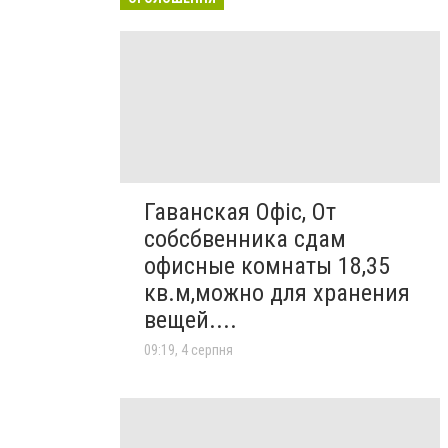
Гаванская Офіс, От
собсбвенника сдам
офисные комнаты 18,35
кв.м,можно для хранения
вещей....
09:19, 4 серпня