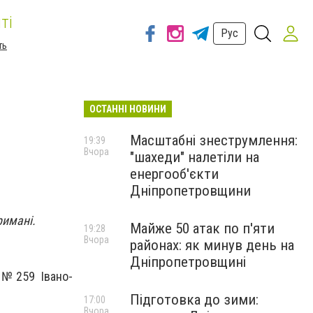
ті
Рус
ть
ОСТАННІ НОВИНИ
Масштабні знеструмлення:
19:39
Вчора
"шахеди" налетіли на
енергооб'єкти
Дніпропетровщини
римані.
Майже 50 атак по п'яти
19:28
Вчора
районах: як минув день на
Дніпропетровщині
 №259 Івано-
Підготовка до зими:
17:00
Вчора