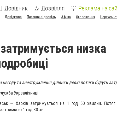
Довідник
Дозвілля
Реклама на сай
Довідкова
Питання-відповідь
Афіша
Оголошення
Нерухоміс
і затримується низка
подробиці
з негоду та знеструмлення ділянки деякі потяги будуть зат
лужба Укрзалізниці.
вськ — Харків затримується на 1 год 50 хвилин. Потяг
 затримкою 1 год 30 хв.