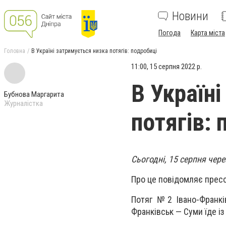
Новини
Погода
Карта міста
Головна
В Україні затримується низка потягів: подробиці
11:00, 15 серпня 2022 р.
В Україн
Бубнова Маргарита
Журналістка
потягів: 
Сьогодні, 15 серпня чере
Про це повідомляє пресс
Потяг №2 Івано-Франкі
Франківськ — Суми їде із