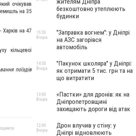
жителям Дніпра
який очікував
безкоштовно утеплюють
ремишль на 35
будинки
- Харків на 47
"Заправка вогнем": у Дніпрі
15:35
Вчора
на АЗС загорівся
автомобіль
ху кільцевої
"Пакунок школяра" у Дніпрі:
14:30
Вчора
вання поїздів
як отримати 5 тис. грн та на
що витратити
«Пастки» для дронів: як на
13:00
Вчора
Дніпропетровщині
захищають дороги від атак
Дрон влучив у стіну: у
12:00
 оцінити
Вчора
Дніпрі відновлюють