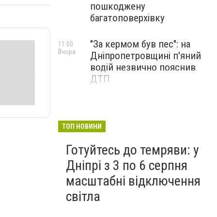
пошкоджену
багатоповерхівку
"За кермом був пес": на
11:00
Вчора
Дніпропетровщині п'яний
водій незвично пояснив
ДТП
ТОП НОВИНИ
Готуйтесь до темряви: у
Дніпрі з 3 по 6 серпня
масштабні відключення
світла